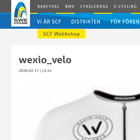
BANCYKEL
BMX
CYKELCROSS
E-CYCLING
VI ÄR SCF
DISTRIKTEN
FÖR FÖREN
SCF Webbshop
Svenska
Distriktens
Cykelförbundet
egna
Bli
wexio_velo
Styrelsen
förbundssidor
medlem
Styrelsens
i
2020-02-17 | 13:14
arbetsordning
SCF
Valberedningen
Dokumen
Grengrupper
Erbjudan
och
Godkänd
kommittéer
förenings
SCF
IdrottOnl
Kansli
Licenser
Kontakta
Licenspor
oss
Swecycli