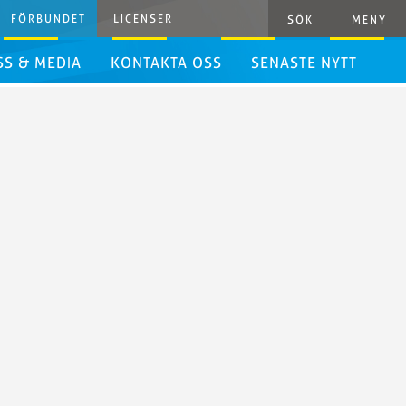
FÖRBUNDET
LICENSER
SÖK
MENY
SS & MEDIA
KONTAKTA OSS
SENASTE NYTT
ressrum
ressinformation
rafiska
iktlinjer
ivestreaming
yhetsbrev
het
danden
resshandbok
ästerskap