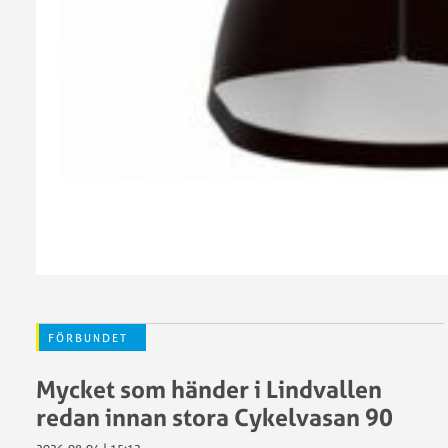
utmärkel
RF:s
SCF
Stöd
Verksamhetsplan
till
2026
anläggni
och
idrottsmi
Sponsorer
SCF
och
Arrangem
samarbetspartners
Städa
Sverige
Antidopi
FÖRBUNDET
Begränsa
registeru
Mycket som händer i Lindvallen
Försäkrin
redan innan stora Cykelvasan 90
GDPR