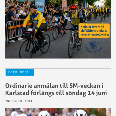
SCF:s
SCF
policy
Motionsregler
kring
Sportstiming
ätstörning
Tävlingskalender
SWE
Tävlingsregler
Cup
Swecyclingonl
GDPR
–
g
Grafiska
cyklist
riktlinjer
Teamnamn
Tävlingsregler
UCI
FÖRBUNDET
ID
sartjänsten
Utlandstillstån
Ordinarie anmälan till SM-veckan i
Karlstad förlängs till söndag 14 juni
2026-06-10 | 11:41