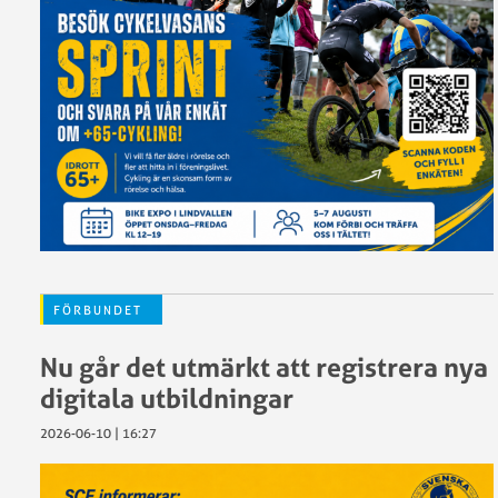
–
vad
göra?
Ren
vinnare
SCF:s
policy
kring
ätstörnin
Trygg
idrott
Vaccinera
FÖRBUNDET
klubben
Visselblå
Nu går det utmärkt att registrera nya
digitala utbildningar
2026-06-10 | 16:27