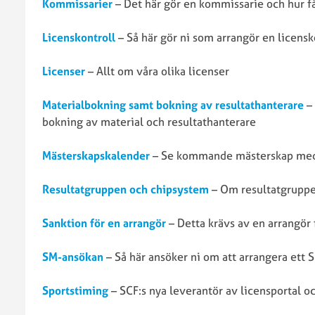
Kommissarier
– Det här gör en kommissarie och hur få
SCF:s
–
stadgar
förening
Licenskontroll
– Så här gör ni som arrangör en licensk
Så
Tävlingsr
påverkar
Utmärkel
Licenser
– Allt om våra olika licenser
GDPR
Svenska
Materialbokning samt bokning av resultathanterare
– 
Cykelförbundet
bokning av material och resultathanterare
Protokoll
Ekonomis
och
stöd
Mästerskapskalender
– Se kommande mästerskap med t
rapporter
LOK-
Våra
Stöd
Resultatgruppen och chipsystem
– Om resultatgruppe
föreningar
Projektst
och
Sanktion för en arrangör
– Detta krävs av en arrangör f
återstart
Förbundsmöte
2025
SM-ansökan
– Så här ansöker ni om att arrangera ett 
Föredragningslista
RF:s
Årsmötesprotokoll
Stipendie
Sportstiming
– SCF:s nya leverantör av licensportal o
och