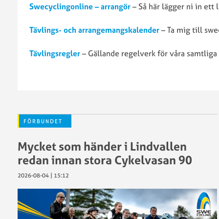
utmärkel
Swecyclingonline – arrangör
– Så här lägger ni in ett
RF:s
SCF
Stöd
Tävlings- och arrangemangskalender
– Ta mig till sw
Verksamhetsplan
till
2026
anläggni
Tävlingsregler
– Gällande regelverk för våra samtliga
och
idrottsmi
Sponsorer
SCF
och
Arrangem
samarbetspartners
Städa
Sverige
FÖRBUNDET
Mycket som händer i Lindvallen
redan innan stora Cykelvasan 90
Antidopi
Begränsa
2026-08-04 | 15:12
registeru
Försäkrin
GDPR