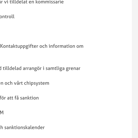
r vi tilldelat en kommissarie
föreningströjor
licens
P
Gymnasieutbildning
Kalender
f
ontroll
egler
Kommissarier
a
ser
Livestreaming
a
Materielbokning
c
samt
L
Cykla
Kontaktuppgifter och information om
bokning
S
säkert
av
C
kt
–
resultathanterare
det
illdelad arrangör i samtliga grenar
Mästerskapskalender
ingår
Randonnée/Ultralopp
när
n och vårt chipsystem
Resultatgruppen
öd
SCF
och
sanktionerar
ör att få sanktion
chipsystem
sstöd
arrangemang
Sanktion
Motionslopp
SM
för
Randonnée/Ult
en
r
SCF
ch sanktionskalender
arrangör
Motionsregler
SM-