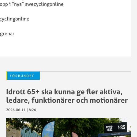
ser
 lopp i ”nya” swecyclingonline
ansökan
Sportstiming
Aktivera
ecyclingonline
Swecyclingonline
transponder
–
Antidoping
ngar
 grenar
arrangör
Chip/Transpon
Swecyclingonline
Dispensansöka
ljöer
–
Föreningströjo
Frågor
Försäkringar
angsstöd
och
Kalender
svar
Licenser
FÖRBUNDET
SWE
Licensportalen
Cycling
Mästartröjor
Idrott 65+ ska kunna ge fler aktiva,
for
Sanktionerade
ledare, funktionärer och motionärer
Kids
ng
lopp
t
SCF:s
2026-06-11 | 8:26
tdrag
policy
gar
för
Licenser
transpersoner
Licenskontroll