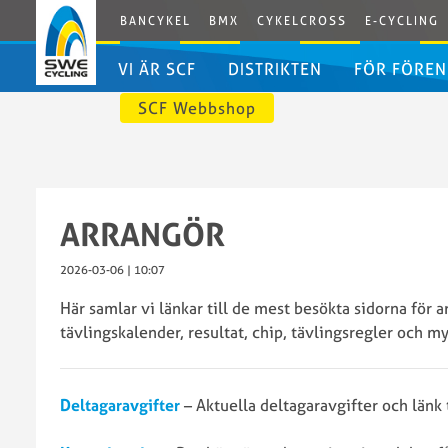
BANCYKEL
BMX
CYKELCROSS
E-CYCLING
VI ÄR SCF
DISTRIKTEN
FÖR FÖREN
SCF Webbshop
Svenska
Distriktens
Cykelförbundet
egna
Bli
Styrelsen
förbundssidor
medlem
Styrelsens
i
ARRANGÖR
arbetsordning
SCF
Valberedningen
Dokumen
2026-03-06 | 10:07
Grengrupper
Erbjudan
Här samlar vi länkar till de mest besökta sidorna för a
och
Godkänd
tävlingskalender, resultat, chip, tävlingsregler och m
kommittéer
förenings
SCF
IdrottOnl
Kansli
Licenser
Deltagaravgifter
– Aktuella deltagaravgifter och länk 
Kontakta
Licenspor
oss
Swecycli