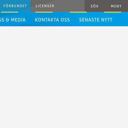
FÖRBUNDET
LICENSER
SÖK
MENY
SS & MEDIA
KONTAKTA OSS
SENASTE NYTT
ressrum
ressinformation
rafiska
iktlinjer
ivestreaming
yhetsbrev
het
danden
resshandbok
ästerskap