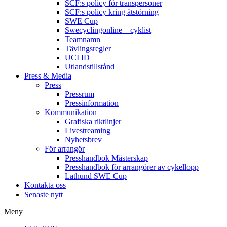
SCF:s policy för transpersoner
SCF:s policy kring ätstörning
SWE Cup
Swecyclingonline – cyklist
Teamnamn
Tävlingsregler
UCI ID
Utlandstillstånd
Press & Media
Press
Pressrum
Pressinformation
Kommunikation
Grafiska riktlinjer
Livestreaming
Nyhetsbrev
För arrangör
Presshandbok Mästerskap
Presshandbok för arrangörer av cykellopp
Lathund SWE Cup
Kontakta oss
Senaste nytt
Meny