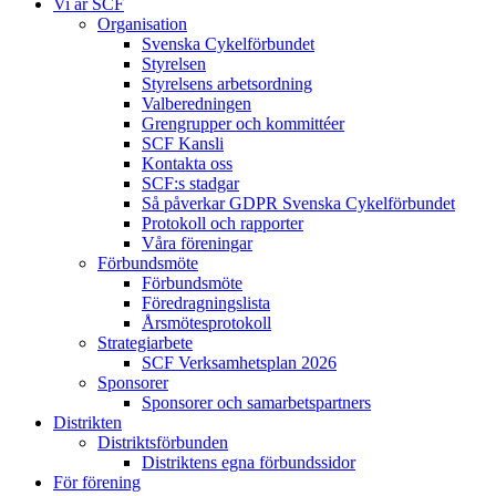
Vi är SCF
Organisation
Svenska Cykelförbundet
Styrelsen
Styrelsens arbetsordning
Valberedningen
Grengrupper och kommittéer
SCF Kansli
Kontakta oss
SCF:s stadgar
Så påverkar GDPR Svenska Cykelförbundet
Protokoll och rapporter
Våra föreningar
Förbundsmöte
Förbundsmöte
Föredragningslista
Årsmötesprotokoll
Strategiarbete
SCF Verksamhetsplan 2026
Sponsorer
Sponsorer och samarbetspartners
Distrikten
Distriktsförbunden
Distriktens egna förbundssidor
För förening