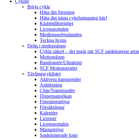
Cyklist
Börja cykla
Hitta din förening
Hitta din nästa cykelutmaning här!
Klubbtillhörighet
Licensportalen
Medlemserbjudanden
Teckna licens
Delta i motionslopp
Cykla säkert – det ingår när SCF sanktionerar ar
Motionslopp
Randonnée/Ultralopp
SCF Motionsregler
Tävlingscyklister
Aktivera transponder
Antidoping
Chip/Transponder
Dispensansökan
Föreningströjor
Försäkringar
Kalender
Licenser
Licensportalen
Mästartröjor
Sanktionerade lopp