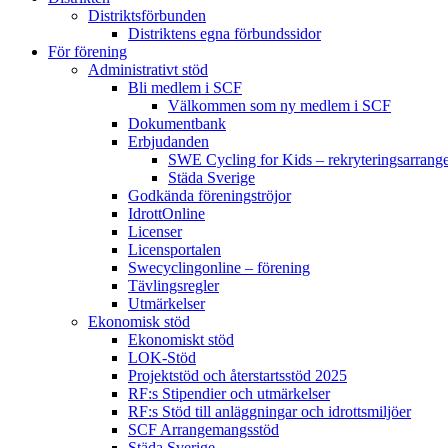
Distriktsförbunden
Distriktens egna förbundssidor
För förening
Administrativt stöd
Bli medlem i SCF
Välkommen som ny medlem i SCF
Dokumentbank
Erbjudanden
SWE Cycling for Kids – rekryteringsarran
Städa Sverige
Godkända föreningströjor
IdrottOnline
Licenser
Licensportalen
Swecyclingonline – förening
Tävlingsregler
Utmärkelser
Ekonomisk stöd
Ekonomiskt stöd
LOK-Stöd
Projektstöd och återstartsstöd 2025
RF:s Stipendier och utmärkelser
RF:s Stöd till anläggningar och idrottsmiljöer
SCF Arrangemangsstöd
Städa Sverige