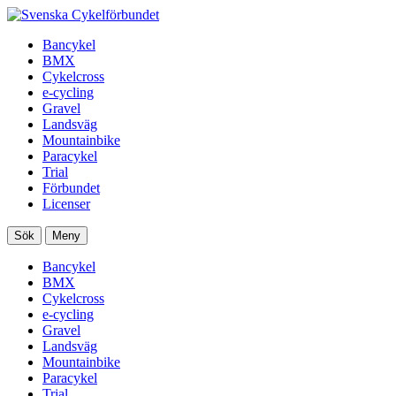
Bancykel
BMX
Cykelcross
e-cycling
Gravel
Landsväg
Mountainbike
Paracykel
Trial
Förbundet
Licenser
Sök
Meny
Bancykel
BMX
Cykelcross
e-cycling
Gravel
Landsväg
Mountainbike
Paracykel
Trial