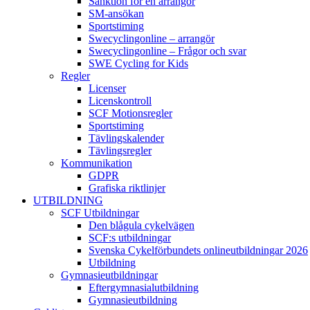
Sanktion för en arrangör
SM-ansökan
Sportstiming
Swecyclingonline – arrangör
Swecyclingonline – Frågor och svar
SWE Cycling for Kids
Regler
Licenser
Licenskontroll
SCF Motionsregler
Sportstiming
Tävlingskalender
Tävlingsregler
Kommunikation
GDPR
Grafiska riktlinjer
UTBILDNING
SCF Utbildningar
Den blågula cykelvägen
SCF:s utbildningar
Svenska Cykelförbundets onlineutbildningar 2026
Utbildning
Gymnasieutbildningar
Eftergymnasialutbildning
Gymnasieutbildning