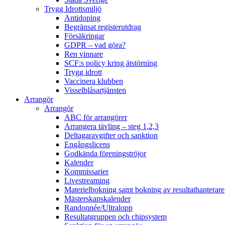
Trygg Idrottsmiljö
Antidoping
Begränsat registerutdrag
Försäkringar
GDPR – vad göra?
Ren vinnare
SCF:s policy kring ätstörning
Trygg idrott
Vaccinera klubben
Visselblåsartjänsten
Arrangör
Arrangör
ABC för arrangörer
Arrangera tävling – steg 1,2,3
Deltagaravgifter och sanktion
Engångslicens
Godkända föreningströjor
Kalender
Kommissarier
Livestreaming
Materielbokning samt bokning av resultathanterare
Mästerskapskalender
Randonnée/Ultralopp
Resultatgruppen och chipsystem