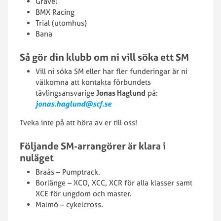
Gravel
BMX Racing
Trial (utomhus)
Bana
Så gör din klubb om ni vill söka ett SM
Vill ni söka SM eller har fler funderingar är ni
välkomna att kontakta förbundets
tävlingsansvarige
Jonas Haglund
på:
jonas.haglund@scf.se
Tveka inte på att höra av er till oss!
Följande SM-arrangörer är klara i
nuläget
Braås – Pumptrack.
Borlänge – XCO, XCC, XCR för alla klasser samt
XCE för ungdom och master.
Malmö – cykelcross.