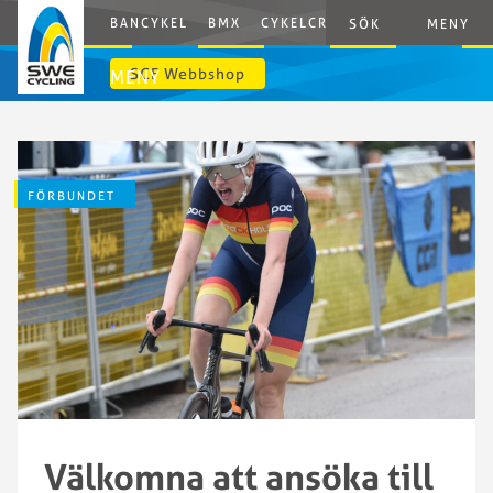
BANCYKEL
BMX
CYKELCROSS
E-CYCLING
G
SÖK
MENY
SCF Webbshop
MENY
FÖRBUNDET
Välkomna att ansöka till