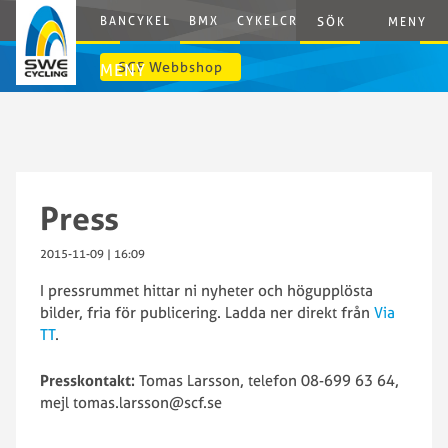
BANCYKEL
BMX
CYKELCROSS
E-CYCLING
G
SÖK
MENY
SCF Webbshop
MENY
Press
2015-11-09 | 16:09
I pressrummet hittar ni nyheter och högupplösta
bilder, fria för publicering. Ladda ner direkt från
Via
TT
.
Presskontakt:
Tomas Larsson, telefon 08-699 63 64,
mejl tomas.larsson@scf.se