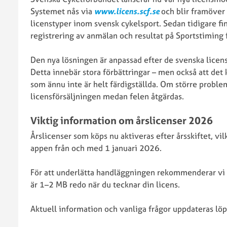
SCF:s
–
Systemet nås via
www.licens.scf.se
och blir framöver 
stadgar
förening
licenstyper inom svensk cykelsport. Sedan tidigare fi
Så
Tävlingsr
registrering av anmälan och resultat på Sportstiming f
påverkar
Utmärkel
GDPR
Den nya lösningen är anpassad efter de svenska licen
Svenska
Detta innebär stora förbättringar – men också att de
Cykelförbundet
som ännu inte är helt färdigställda. Om större problem 
Protokoll
licensförsäljningen medan felen åtgärdas.
Ekonomis
och
stöd
rapporter
Viktig information om årslicenser 2026
LOK-
Våra
Stöd
Årslicenser som köps nu aktiveras efter årsskiftet, vil
föreningar
Projektst
appen från och med 1 januari 2026.
och
återstart
För att underlätta handläggningen rekommenderar vi 
Förbundsmöte
2025
är 1–2 MB redo när du tecknar din licens.
Föredragningslista
RF:s
Årsmötesprotokoll
Stipendie
Aktuell information och vanliga frågor uppdateras lö
och