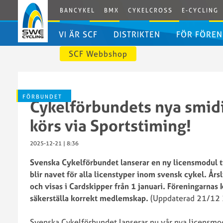
BANCYKEL
BMX
CYKELCROSS
E-CYCLING
VI ÄR SCF
DISTRIKTEN
FÖR FÖREN
SCF Webbshop
Svenska
Distriktens
Cykelförbundet
egna
Bli
Styrelsen
förbundssidor
medlem
FÖRBUNDET
Cykelförbundets nya smid
Styrelsens
i
arbetsordning
SCF
körs via Sportstiming!
Valberedningen
Dokumen
Grengrupper
Erbjudan
2025-12-21 | 8:36
och
Godkänd
Svenska Cykelförbundet lanserar en ny licensmodul 
kommittéer
förenings
blir navet för alla licenstyper inom svensk cykel. Års
SCF
IdrottOnl
och visas i Cardskipper från 1 januari. Föreningarnas ko
Kansli
Licenser
säkerställa korrekt medlemskap.
(Uppdaterad 21/12
Kontakta
Licenspor
oss
Swecycli
Svenska Cykelförbundet lanserar nu vår nya licensmo