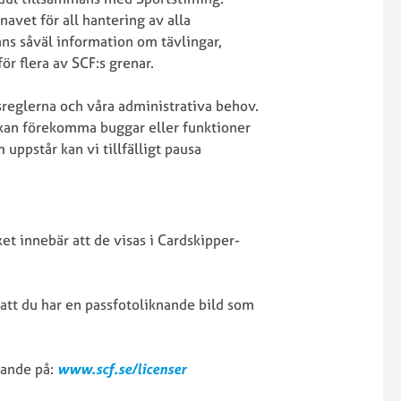
föreningströjor
licens
P
navet för all hantering av alla
Gymnasieutbildning
Kalender
f
nns såväl information om tävlingar,
egler
Kommissarier
a
ör flera av SCF:s grenar.
ser
Livestreaming
a
Materielbokning
c
sreglerna och våra administrativa behov.
samt
L
t kan förekomma buggar eller funktioner
Cykla
bokning
S
uppstår kan vi tillfälligt pausa
säkert
av
C
kt
–
resultathanterare
det
Mästerskapskalender
ingår
Randonnée/Ultralopp
när
ket innebär att de visas i Cardskipper-
Resultatgruppen
öd
SCF
och
sanktionerar
chipsystem
sstöd
arrangemang
att du har en passfotoliknande bild som
Sanktion
Motionslopp
för
Randonnée/Ult
en
r
SCF
pande på:
www.scf.se/licenser
arrangör
Motionsregler
SM-