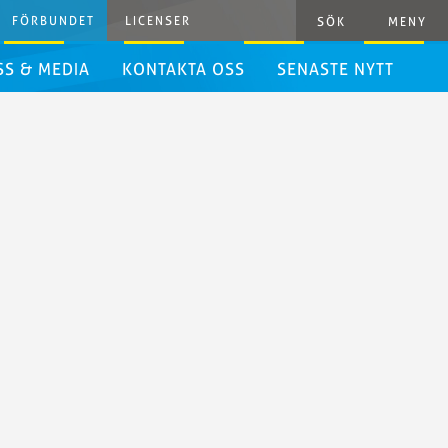
FÖRBUNDET
LICENSER
SÖK
MENY
SS & MEDIA
KONTAKTA OSS
SENASTE NYTT
ressrum
ressinformation
rafiska
iktlinjer
ivestreaming
yhetsbrev
het
danden
resshandbok
ästerskap