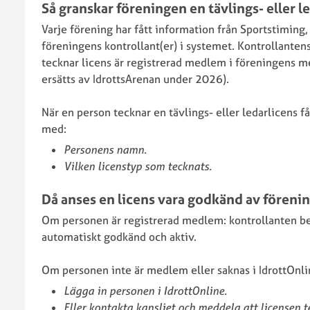
utmärkel
Så granskar föreningen en tävlings- eller l
RF:s
Varje förening har fått information från Sportstiming, 
SCF
Stöd
föreningens kontrollant(er) i systemet. Kontrollantens
Verksamhetsplan
till
tecknar licens är registrerad medlem i föreningens m
2026
anläggni
ersätts av IdrottsArenan under 2026).
och
idrottsmi
Sponsorer
När en person tecknar en tävlings- eller ledarlicens få
SCF
och
med:
Arrangem
samarbetspartners
Personens namn.
Städa
Vilken licenstyp som tecknats.
Sverige
Då anses en licens vara godkänd av föreni
Om personen är registrerad medlem: kontrollanten beh
Antidopi
automatiskt godkänd och aktiv.
Begränsa
registeru
Om personen inte är medlem eller saknas i IdrottOnli
Försäkrin
Lägga in personen i IdrottOnline.
GDPR
Eller kontakta kansliet och meddela att licensen te