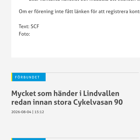
–
vad
Om er förening inte fått länken för att registrera kont
göra?
Ren
Text: SCF
vinnare
Foto:
SCF:s
policy
kring
ätstörnin
Trygg
idrott
FÖRBUNDET
Vaccinera
Mycket som händer i Lindvallen
klubben
Visselblå
redan innan stora Cykelvasan 90
2026-08-04 | 15:12