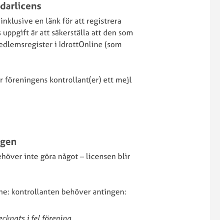
ser
edarlicens
ansökan
Sportstiming
inklusive en länk för att registrera
Aktivera
Swecyclingonline
 uppgift är att säkerställa att den som
transponder
–
edlemsregister i IdrottOnline (som
Antidoping
ngar
arrangör
Chip/Transpon
Swecyclingonline
Dispensansöka
ljöer
–
r föreningens kontrollant(er) ett mejl
Föreningströjo
Frågor
Försäkringar
angsstöd
och
Kalender
svar
Licenser
SWE
Licensportalen
Cycling
ngen
Mästartröjor
for
Sanktionerade
över inte göra något – licensen blir
Kids
ng
lopp
t
SCF:s
tdrag
policy
ne: kontrollanten behöver antingen:
gar
för
Licenser
transpersoner
Licenskontroll
cknats i fel förening.