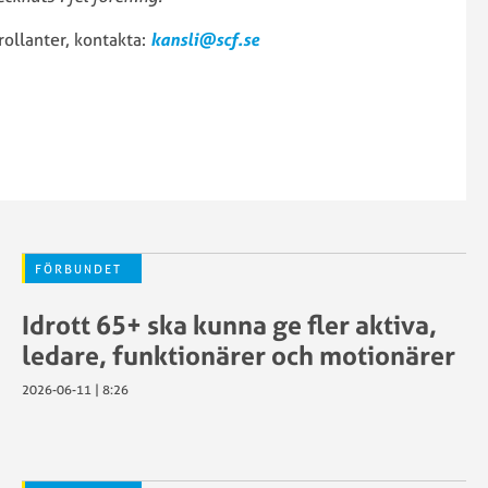
SCF:s
SCF
policy
rollanter, kontakta:
kansli@scf.se
Motionsregler
kring
Sportstiming
ätstörning
Tävlingskalender
SWE
Tävlingsregler
Cup
Swecyclingonl
GDPR
–
g
Grafiska
cyklist
riktlinjer
Teamnamn
Tävlingsregler
FÖRBUNDET
UCI
Idrott 65+ ska kunna ge fler aktiva,
ID
sartjänsten
Utlandstillstån
ledare, funktionärer och motionärer
2026-06-11 | 8:26