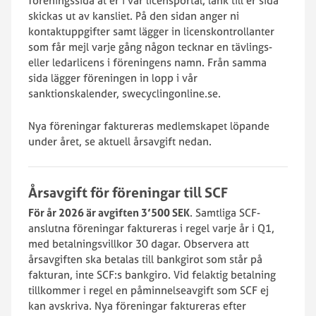
föreningssida åt er i vår licensportal, länk till er sida
skickas ut av kansliet. På den sidan anger ni
kontaktuppgifter samt lägger in licenskontrollanter
som får mejl varje gång någon tecknar en tävlings-
eller ledarlicens i föreningens namn. Från samma
sida lägger föreningen in lopp i vår
sanktionskalender, swecyclingonline.se.
Nya föreningar faktureras medlemskapet löpande
under året, se aktuell årsavgift nedan.
Årsavgift för föreningar till SCF
För år 2026 är avgiften 3’500 SEK
. Samtliga SCF-
anslutna föreningar faktureras i regel varje år i Q1,
med betalningsvillkor 30 dagar. Observera att
årsavgiften ska betalas till bankgirot som står på
fakturan, inte SCF:s bankgiro. Vid felaktig betalning
tillkommer i regel en påminnelseavgift som SCF ej
kan avskriva. Nya föreningar faktureras efter