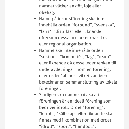
namnet väcker anstöt, löje eller
obehag.
Namn på idrottsförening ska inte
innehålla orden ”förbund”, ”svenska”,
”läns”, ”distrikts” eller liknande,
eftersom dessa ord betecknar riks-
eller regional organisation.
Namnet ska inte innehålla orden
”sektion”, ”kommitté”, ”lag”, ”team”
eller liknande då dessa leder tanken till
underavdelningar inom en förening,
eller ordet ”allians” vilket vanligen
betecknar en sammanslutning av lokala
föreningar.
Slutligen ska namnet utvisa att
föreningen är en ideell förening som
bedriver idrott. Ordet ”förening”,
”klubb”, ”sällskap” eller liknande ska
finnas med i kombination med ordet
”idrott”, ”sport”, ”handboll”,