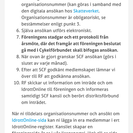
organisationsnummer (kan göras i samband med
den digitala ansökan hos
Skatteverket
.
Organisationsnummer är obligatoriskt, se
bestämmelser enligt punkt 3.
Själva ansökan utförs elektroniskt.
Föreningens stadgar och ett protokoll från
årsmöte, där det framgår att föreningen beslutat
gå med i Cykelförbundet
skall bifogas ansökan.
När ovan är gjort granskar SCF ansökan (görs i
slutet av varje månad).
Efter att SCF godkänt medlemskapet lämnar vi
över till RF att godkänna ansökan.
RF skickar ut information om inträde och om
IdrottOnline till föreningen och informeras
samtidigt SCF kansli och berört distriktsförbund
om inträdet.
När ni tilldelats organisationsnummer och ansökt om
IdrottOnline-sida
kan ni lägga in era medlemmar i ert
IdrottOnline-register. Kansliet skapar en