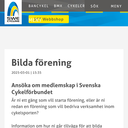
BANCYKEL
BMX
CYKELCROSS
E-CYCLING
G
SÖK
MENY
SCF Webbshop
MENY
Bilda förening
2025-03-01 | 15:35
Ansöka om medlemskap i Svenska
Cykelförbundet
Är ni ett gäng som vill starta förening, eller är ni
redan en förening som vill bedriva verksamhet inom
cykelsporten?
Information om hur ni går tillväga för att bilda