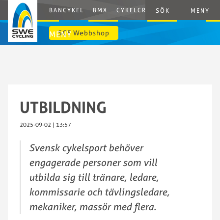
BANCYKEL
BMX
CYKELCROSS
E-CYCLING
G
SÖK
MENY
SCF Webbshop
MENY
UTBILDNING
2025-09-02 | 13:57
Svensk cykelsport behöver
engagerade personer som vill
utbilda sig till tränare, ledare,
kommissarie och tävlingsledare,
mekaniker, massör med flera.