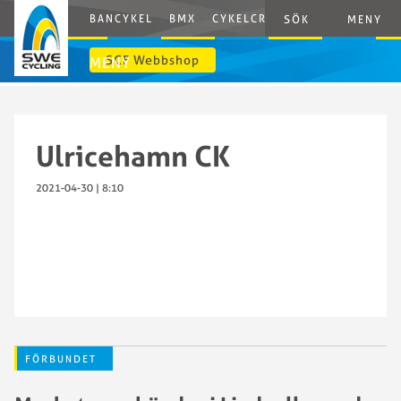
BANCYKEL
BMX
CYKELCROSS
E-CYCLING
G
SÖK
MENY
SCF Webbshop
MENY
Ulricehamn CK
2021-04-30 | 8:10
FÖRBUNDET