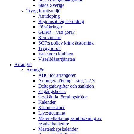
Städa Sverige
Trygg Idrottsmiljö
Antidoping
Begränsat registerutdrag
Försäkringar
GDPR – vad göra?
Ren vinnare
SCF:s policy kring ätstörning
Trygg idrott
Vaccinera klubben
Visselblåsartjänsten
Arrangör
Arrangör
ABC för arrangörer
Arrangera tävling – steg 1,2,3
Deltagaravgifter och sanktion
Engångslicens
Godkända föreningströjor
Kalender
Kommissarier
Livestreaming
Materielbokning samt bokning av
resultathanterare
Mästerskapskalender