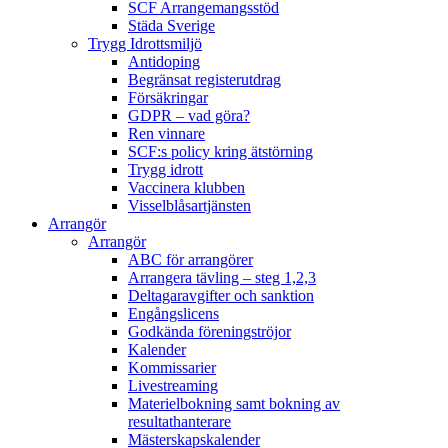
SCF Arrangemangsstöd
Städa Sverige
Trygg Idrottsmiljö
Antidoping
Begränsat registerutdrag
Försäkringar
GDPR – vad göra?
Ren vinnare
SCF:s policy kring ätstörning
Trygg idrott
Vaccinera klubben
Visselblåsartjänsten
Arrangör
Arrangör
ABC för arrangörer
Arrangera tävling – steg 1,2,3
Deltagaravgifter och sanktion
Engångslicens
Godkända föreningströjor
Kalender
Kommissarier
Livestreaming
Materielbokning samt bokning av
resultathanterare
Mästerskapskalender