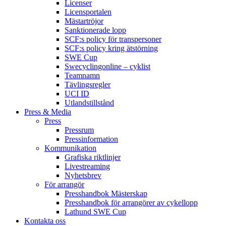
Licenser
Licensportalen
Mästartröjor
Sanktionerade lopp
SCF:s policy för transpersoner
SCF:s policy kring ätstörning
SWE Cup
Swecyclingonline – cyklist
Teamnamn
Tävlingsregler
UCI ID
Utlandstillstånd
Press & Media
Press
Pressrum
Pressinformation
Kommunikation
Grafiska riktlinjer
Livestreaming
Nyhetsbrev
För arrangör
Presshandbok Mästerskap
Presshandbok för arrangörer av cykellopp
Lathund SWE Cup
Kontakta oss