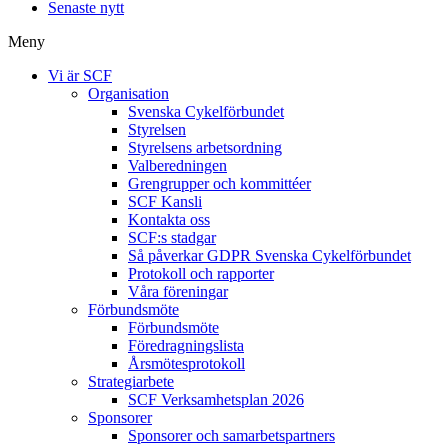
Senaste nytt
Meny
Vi är SCF
Organisation
Svenska Cykelförbundet
Styrelsen
Styrelsens arbetsordning
Valberedningen
Grengrupper och kommittéer
SCF Kansli
Kontakta oss
SCF:s stadgar
Så påverkar GDPR Svenska Cykelförbundet
Protokoll och rapporter
Våra föreningar
Förbundsmöte
Förbundsmöte
Föredragningslista
Årsmötesprotokoll
Strategiarbete
SCF Verksamhetsplan 2026
Sponsorer
Sponsorer och samarbetspartners