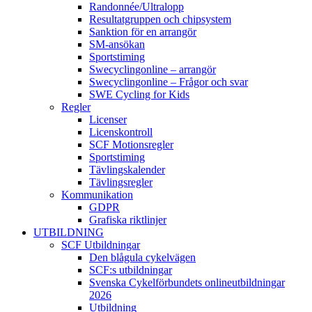
Randonnée/Ultralopp
Resultatgruppen och chipsystem
Sanktion för en arrangör
SM-ansökan
Sportstiming
Swecyclingonline – arrangör
Swecyclingonline – Frågor och svar
SWE Cycling for Kids
Regler
Licenser
Licenskontroll
SCF Motionsregler
Sportstiming
Tävlingskalender
Tävlingsregler
Kommunikation
GDPR
Grafiska riktlinjer
UTBILDNING
SCF Utbildningar
Den blågula cykelvägen
SCF:s utbildningar
Svenska Cykelförbundets onlineutbildningar
2026
Utbildning