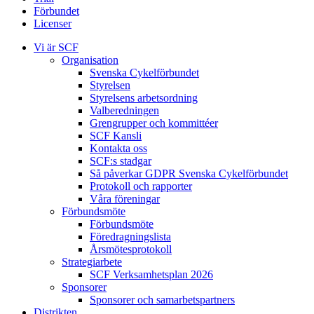
Förbundet
Licenser
Vi är SCF
Organisation
Svenska Cykelförbundet
Styrelsen
Styrelsens arbetsordning
Valberedningen
Grengrupper och kommittéer
SCF Kansli
Kontakta oss
SCF:s stadgar
Så påverkar GDPR Svenska Cykelförbundet
Protokoll och rapporter
Våra föreningar
Förbundsmöte
Förbundsmöte
Föredragningslista
Årsmötesprotokoll
Strategiarbete
SCF Verksamhetsplan 2026
Sponsorer
Sponsorer och samarbetspartners
Distrikten