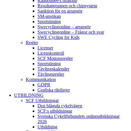
Randonnée/Ultralopp
Resultatgruppen och chipsystem
Sanktion för en arrangör
SM-ansökan
Sportstiming
Swecyclingonline – arrangör
Swecyclingonline – Frågor och svar
SWE Cycling for Kids
Regler
Licenser
Licenskontroll
SCF Motionsregler
Sportstiming
Tävlingskalender
Tävlingsregler
Kommunikation
GDPR
Grafiska riktlinjer
UTBILDNING
SCF Utbildningar
Den blågula cykelvägen
SCF:s utbildningar
Svenska Cykelförbundets onlineutbildningar
2026
Utbildning