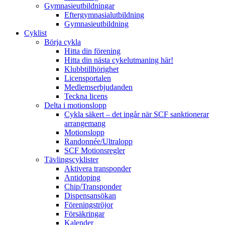
Gymnasieutbildningar
Eftergymnasialutbildning
Gymnasieutbildning
Cyklist
Börja cykla
Hitta din förening
Hitta din nästa cykelutmaning här!
Klubbtillhörighet
Licensportalen
Medlemserbjudanden
Teckna licens
Delta i motionslopp
Cykla säkert – det ingår när SCF sanktionerar
arrangemang
Motionslopp
Randonnée/Ultralopp
SCF Motionsregler
Tävlingscyklister
Aktivera transponder
Antidoping
Chip/Transponder
Dispensansökan
Föreningströjor
Försäkringar
Kalender