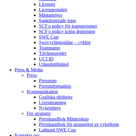
Licenser
Licensportalen
Mästartröjor
Sanktionerade lopp
SCF:s policy för transpersoner
SCF:s policy kring ätstörning
SWE Cup
Swecyclingonline – cyklist
Teamnamn
Tävlingsregler
UCI ID
Utlandstillstånd
Press & Media
Press
Pressrum
Pressinformation
Kommunikation
Grafiska riktlinjer
Livestreaming
Nyhetsbrev
För arrangör
Presshandbok Mästerskap
Presshandbok för arrangörer av cykellopp
Lathund SWE Cup
Kontakta oss