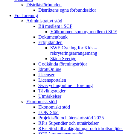
Distriktsförbunden
Distriktens egna förbundssidor
För förening
Administrativt stöd
Bli medlem i SCF
Välkommen som ny medlem i SCF
Dokumentbank
Erbjudanden
SWE Cycling for Kids –
rekryteringsarrangemang
Städa Sverige
Godkända föreningströjor
IdrottOnline
Licenser
Licensportalen
Swecyclingonline – förening
Tävlingsregler
Utmärkelser
Ekonomisk stöd
Ekonomiskt stöd
LOK-Stöd
Projektstöd och återstartsstöd 2025
RF:s Stipendier och utmärkelser
RF:s Stöd till anläggningar och idrottsmiljöer
SCF Arrangemangsstöd