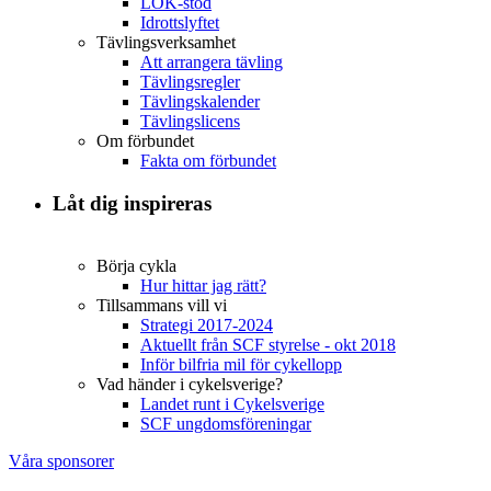
LOK-stöd
Idrottslyftet
Tävlingsverksamhet
Att arrangera tävling
Tävlingsregler
Tävlingskalender
Tävlingslicens
Om förbundet
Fakta om förbundet
Låt dig inspireras
Börja cykla
Hur hittar jag rätt?
Tillsammans vill vi
Strategi 2017-2024
Aktuellt från SCF styrelse - okt 2018
Inför bilfria mil för cykellopp
Vad händer i cykelsverige?
Landet runt i Cykelsverige
SCF ungdomsföreningar
Våra sponsorer