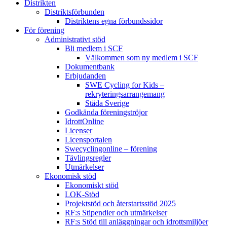
Distrikten
Distriktsförbunden
Distriktens egna förbundssidor
För förening
Administrativt stöd
Bli medlem i SCF
Välkommen som ny medlem i SCF
Dokumentbank
Erbjudanden
SWE Cycling for Kids –
rekryteringsarrangemang
Städa Sverige
Godkända föreningströjor
IdrottOnline
Licenser
Licensportalen
Swecyclingonline – förening
Tävlingsregler
Utmärkelser
Ekonomisk stöd
Ekonomiskt stöd
LOK-Stöd
Projektstöd och återstartsstöd 2025
RF:s Stipendier och utmärkelser
RF:s Stöd till anläggningar och idrottsmiljöer