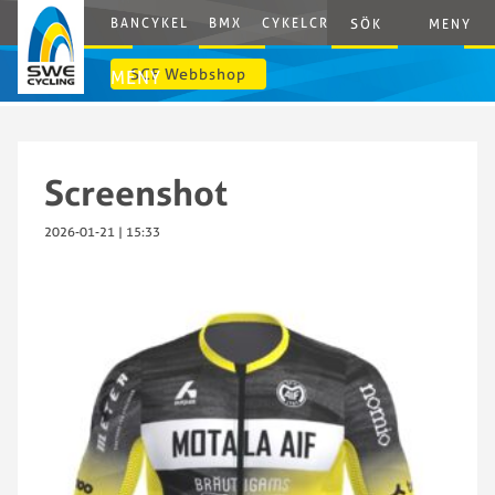
BANCYKEL
BMX
CYKELCROSS
E-CYCLING
G
SÖK
MENY
SCF Webbshop
MENY
Screenshot
2026-01-21 | 15:33