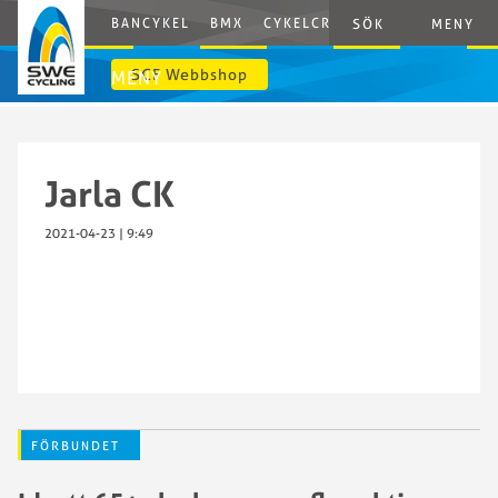
BANCYKEL
BMX
CYKELCROSS
E-CYCLING
G
SÖK
MENY
SCF Webbshop
MENY
Jarla CK
2021-04-23 | 9:49
FÖRBUNDET