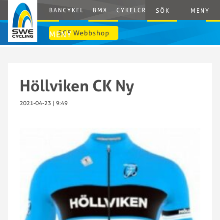
BANCYKEL
BMX
CYKELCROSS
E-CYCLING
G
SÖK
MENY
SCF Webbshop
MENY
Höllviken CK Ny
2021-04-23 | 9:49