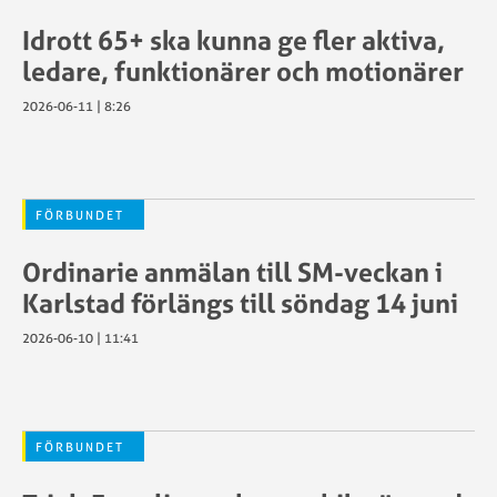
föreningströjor
licens
P
Gymnasieutbildning
Idrott 65+ ska kunna ge fler aktiva,
Kalender
f
egler
Kommissarier
ledare, funktionärer och motionärer
a
ser
Livestreaming
a
2026-06-11 | 8:26
Materielbokning
c
samt
L
Cykla
bokning
S
säkert
av
C
kt
–
FÖRBUNDET
resultathanterare
det
Mästerskapskalender
ingår
Ordinarie anmälan till SM-veckan i
Randonnée/Ultralopp
när
Karlstad förlängs till söndag 14 juni
Resultatgruppen
öd
SCF
och
2026-06-10 | 11:41
sanktionerar
chipsystem
sstöd
arrangemang
Sanktion
Motionslopp
för
Randonnée/Ult
en
FÖRBUNDET
r
SCF
arrangör
Motionsregler
SM-