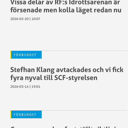
Vissa delar av RF:s Idrottsarenan är
utmärkel
försenade men kolla läget redan nu
RF:s
SCF
Stöd
2026-03-20 | 10:07
Verksamhetsplan
till
2026
anläggni
och
idrottsmi
Sponsorer
SCF
och
FÖRBUNDET
Arrangem
samarbetspartners
Städa
Stefhan Klang avtackades och vi fick
Sverige
fyra nyval till SCF-styrelsen
2026-03-14 | 19:01
Antidopi
Begränsa
registeru
FÖRBUNDET
Försäkrin
GDPR