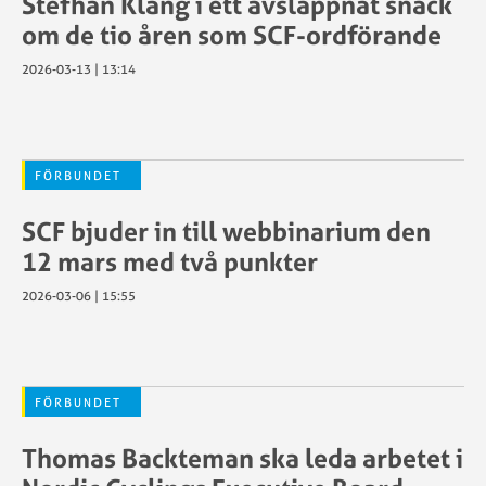
Stefhan Klang i ett avslappnat snack
SCF:s
SCF
om de tio åren som SCF-ordförande
policy
Motionsregler
kring
Sportstiming
2026-03-13 | 13:14
ätstörning
Tävlingskalender
SWE
Tävlingsregler
Cup
Swecyclingonl
FÖRBUNDET
GDPR
–
g
Grafiska
cyklist
SCF bjuder in till webbinarium den
riktlinjer
Teamnamn
12 mars med två punkter
Tävlingsregler
UCI
2026-03-06 | 15:55
ID
sartjänsten
Utlandstillstån
FÖRBUNDET
Thomas Backteman ska leda arbetet i