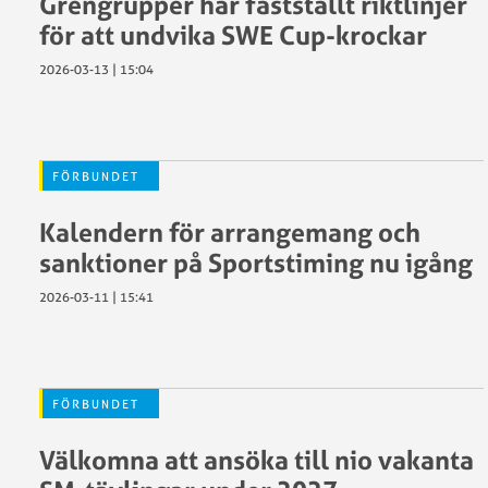
Grengrupper har fastställt riktlinjer
–
för att undvika SWE Cup-krockar
vad
göra?
2026-03-13 | 15:04
Ren
vinnare
SCF:s
policy
FÖRBUNDET
kring
ätstörnin
Kalendern för arrangemang och
Trygg
sanktioner på Sportstiming nu igång
idrott
Vaccinera
2026-03-11 | 15:41
klubben
Visselblå
FÖRBUNDET
Välkomna att ansöka till nio vakanta