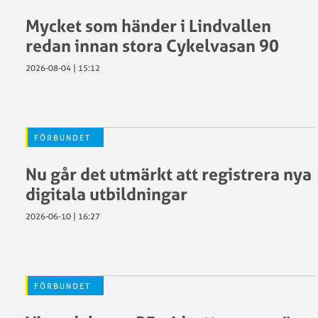
SCF:s
–
Mycket som händer i Lindvallen
stadgar
förening
Så
Tävlingsr
redan innan stora Cykelvasan 90
påverkar
Utmärkel
2026-08-04 | 15:12
GDPR
Svenska
Cykelförbundet
Protokoll
Ekonomis
FÖRBUNDET
och
stöd
rapporter
LOK-
Nu går det utmärkt att registrera nya
Våra
Stöd
digitala utbildningar
föreningar
Projektst
2026-06-10 | 16:27
och
återstart
Förbundsmöte
2025
Föredragningslista
RF:s
FÖRBUNDET
Årsmötesprotokoll
Stipendie
och