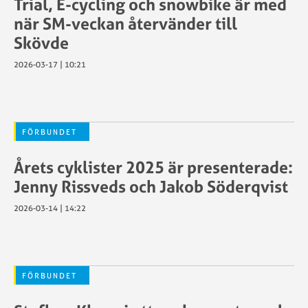
Trial, E-cycling och snowbike är med
ser
ansökan
när SM-veckan återvänder till
Sportstiming
Aktivera
Skövde
Swecyclingonline
transponder
–
Antidoping
2026-03-17 | 10:21
ngar
arrangör
Chip/Transpon
Swecyclingonline
Dispensansöka
ljöer
–
Föreningströjo
Frågor
Försäkringar
FÖRBUNDET
angsstöd
och
Kalender
svar
Årets cyklister 2025 är presenterade:
Licenser
SWE
Licensportalen
Jenny Rissveds och Jakob Söderqvist
Cycling
Mästartröjor
for
2026-03-14 | 14:22
Sanktionerade
Kids
ng
lopp
t
SCF:s
tdrag
policy
FÖRBUNDET
gar
för
Licenser
transpersoner
Licenskontroll