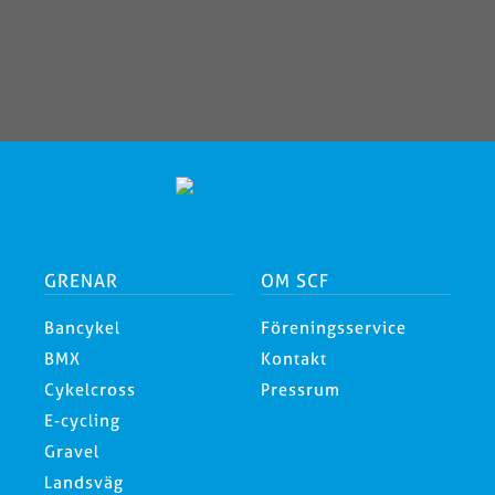
GRENAR
OM SCF
Bancykel
Föreningsservice
BMX
Kontakt
Cykelcross
Pressrum
E-cycling
Gravel
Landsväg