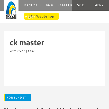
BANCYKEL
BMX
CYKELCROSS
E-CYCLING
G
SÖK
MENY
SCF Webbshop
MENY
ck master
2025-05-13 | 12:48
FÖRBUNDET