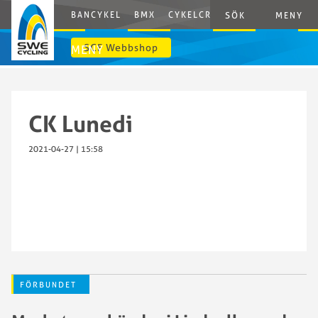
BANCYKEL
BMX
CYKELCROSS
E-CYCLING
G
SÖK
MENY
SCF Webbshop
MENY
CK Lunedi
2021-04-27 | 15:58
FÖRBUNDET