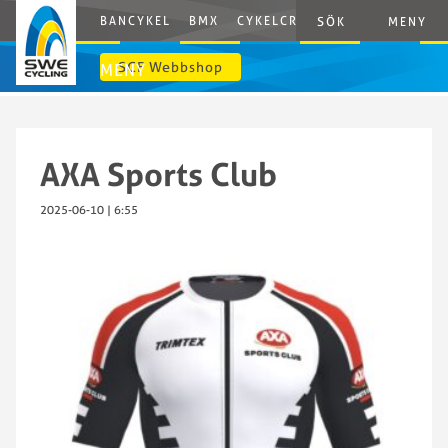
BANCYKEL
BMX
CYKELCROSS
E-CYCLING
G
SÖK
MENY
SCF Webbshop
MENY
AXA Sports Club
2025-06-10 | 6:55