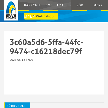
BANCYKEL
BMX
CYKELCROSS
E-CYCLING
G
SÖK
MENY
SCF Webbshop
MENY
3c60a5d6-5ffa-44fc-
9474-c16218dec79f
2026-05-12 | 7:05
FÖRBUNDET