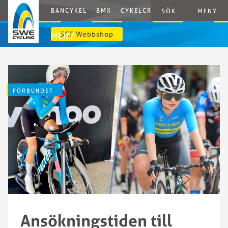
BANCYKEL
BMX
CYKELCROSS
E-CYCLING
G
SÖK
MENY
SCF Webbshop
MENY
FÖRBUNDET
Ansökningstiden till