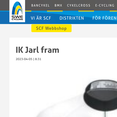
BANCYKEL
BMX
CYKELCROSS
E-CYCLING
VI ÄR SCF
DISTRIKTEN
FÖR FÖREN
SCF Webbshop
Svenska
Distriktens
Cykelförbundet
egna
Bli
IK Jarl fram
Styrelsen
förbundssidor
medlem
Styrelsens
i
2023-04-05 | 8:31
arbetsordning
SCF
Valberedningen
Dokumen
Grengrupper
Erbjudan
och
Godkänd
kommittéer
förenings
SCF
IdrottOnl
Kansli
Licenser
Kontakta
Licenspor
oss
Swecycli