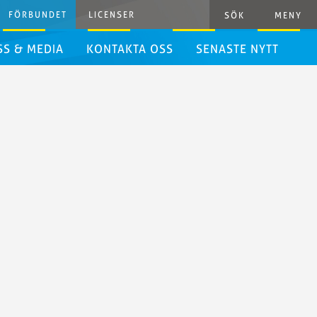
FÖRBUNDET
LICENSER
SÖK
MENY
SS & MEDIA
KONTAKTA OSS
SENASTE NYTT
ressrum
ressinformation
rafiska
iktlinjer
ivestreaming
yhetsbrev
het
danden
resshandbok
ästerskap