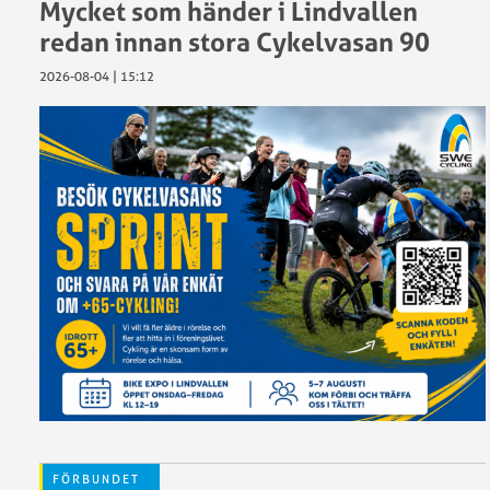
Mycket som händer i Lindvallen
–
vad
redan innan stora Cykelvasan 90
göra?
2026-08-04 | 15:12
Ren
vinnare
SCF:s
policy
kring
ätstörnin
Trygg
idrott
Vaccinera
klubben
Visselblå
FÖRBUNDET