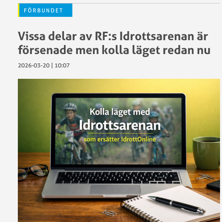
FÖRBUNDET
Vissa delar av RF:s Idrottsarenan är
försenade men kolla läget redan nu
2026-03-20 | 10:07