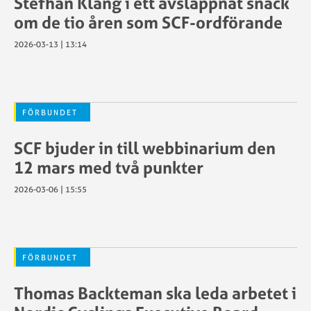
Stefhan Klang i ett avslappnat snack
SCF:s
SCF
om de tio åren som SCF-ordförande
policy
Motionsregler
kring
Sportstiming
2026-03-13 | 13:14
ätstörning
Tävlingskalender
SWE
Tävlingsregler
Cup
Swecyclingonl
FÖRBUNDET
GDPR
–
g
Grafiska
cyklist
SCF bjuder in till webbinarium den
riktlinjer
Teamnamn
12 mars med två punkter
Tävlingsregler
UCI
2026-03-06 | 15:55
ID
sartjänsten
Utlandstillstån
FÖRBUNDET
Thomas Backteman ska leda arbetet i