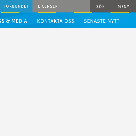
FÖRBUNDET
LICENSER
SÖK
MENY
SS & MEDIA
KONTAKTA OSS
SENASTE NYTT
ressrum
ressinformation
rafiska
iktlinjer
ivestreaming
yhetsbrev
het
danden
resshandbok
ästerskap