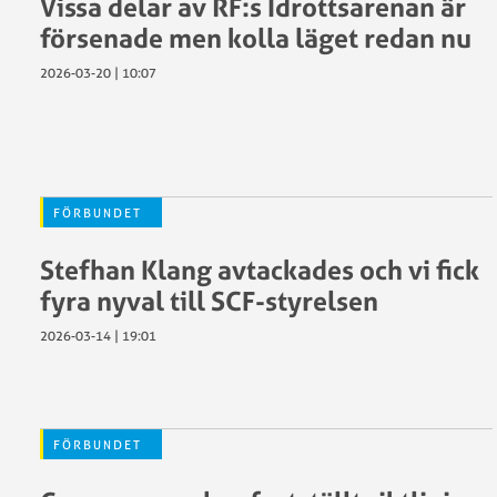
Vissa delar av RF:s Idrottsarenan är
utmärkel
försenade men kolla läget redan nu
RF:s
SCF
Stöd
2026-03-20 | 10:07
Verksamhetsplan
till
2026
anläggni
och
idrottsmi
Sponsorer
SCF
och
FÖRBUNDET
Arrangem
samarbetspartners
Städa
Stefhan Klang avtackades och vi fick
Sverige
fyra nyval till SCF-styrelsen
2026-03-14 | 19:01
Antidopi
Begränsa
registeru
FÖRBUNDET
Försäkrin
GDPR