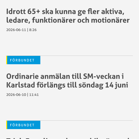
föreningströjor
licens
P
Gymnasieutbildning
Idrott 65+ ska kunna ge fler aktiva,
Kalender
f
egler
Kommissarier
ledare, funktionärer och motionärer
a
ser
Livestreaming
a
2026-06-11 | 8:26
Materielbokning
c
samt
L
Cykla
bokning
S
säkert
av
C
kt
–
FÖRBUNDET
resultathanterare
det
Mästerskapskalender
ingår
Ordinarie anmälan till SM-veckan i
Randonnée/Ultralopp
när
Karlstad förlängs till söndag 14 juni
Resultatgruppen
öd
SCF
och
2026-06-10 | 11:41
sanktionerar
chipsystem
sstöd
arrangemang
Sanktion
Motionslopp
för
Randonnée/Ult
en
FÖRBUNDET
r
SCF
arrangör
Motionsregler
SM-