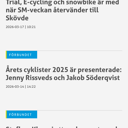
Trial, E-cycling och snowbike är med
ser
ansökan
när SM-veckan återvänder till
Sportstiming
Aktivera
Skövde
Swecyclingonline
transponder
–
Antidoping
2026-03-17 | 10:21
ngar
arrangör
Chip/Transpon
Swecyclingonline
Dispensansöka
ljöer
–
Föreningströjo
Frågor
Försäkringar
FÖRBUNDET
angsstöd
och
Kalender
svar
Årets cyklister 2025 är presenterade:
Licenser
SWE
Licensportalen
Jenny Rissveds och Jakob Söderqvist
Cycling
Mästartröjor
for
2026-03-14 | 14:22
Sanktionerade
Kids
ng
lopp
t
SCF:s
tdrag
policy
FÖRBUNDET
gar
för
Licenser
transpersoner
Licenskontroll