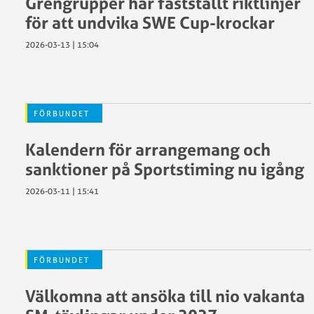
Grengrupper har fastställt riktlinjer
–
för att undvika SWE Cup-krockar
vad
göra?
2026-03-13 | 15:04
Ren
vinnare
SCF:s
policy
FÖRBUNDET
kring
ätstörnin
Kalendern för arrangemang och
Trygg
sanktioner på Sportstiming nu igång
idrott
Vaccinera
2026-03-11 | 15:41
klubben
Visselblå
FÖRBUNDET
Välkomna att ansöka till nio vakanta