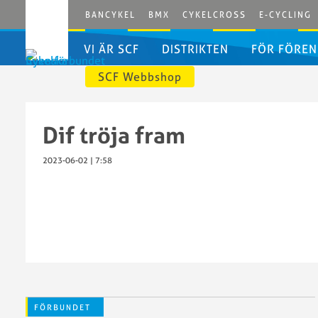
BANCYKEL
BMX
CYKELCROSS
E-CYCLING
VI ÄR SCF
DISTRIKTEN
FÖR FÖREN
SCF Webbshop
Svenska
Distriktens
Cykelförbundet
egna
Bli
Dif tröja fram
Styrelsen
förbundssidor
medlem
Styrelsens
i
2023-06-02 | 7:58
arbetsordning
SCF
Valberedningen
Dokumen
Grengrupper
Erbjudan
och
Godkänd
kommittéer
förenings
SCF
IdrottOnl
Kansli
Licenser
Kontakta
Licenspor
oss
Swecycli
FÖRBUNDET