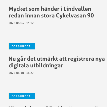
SCF:s
–
Mycket som händer i Lindvallen
stadgar
förening
Så
Tävlingsr
redan innan stora Cykelvasan 90
påverkar
Utmärkel
2026-08-04 | 15:12
GDPR
Svenska
Cykelförbundet
Protokoll
Ekonomis
FÖRBUNDET
och
stöd
rapporter
LOK-
Nu går det utmärkt att registrera nya
Våra
Stöd
digitala utbildningar
föreningar
Projektst
2026-06-10 | 16:27
och
återstart
Förbundsmöte
2025
Föredragningslista
RF:s
FÖRBUNDET
Årsmötesprotokoll
Stipendie
och