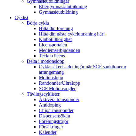
Gymnasieutbildningar
Eftergymnasialutbildning
Gymnasieutbildning
Cyklist
Börja cykla
Hitta din förening
Hitta din nästa cykelutmaning här!
Klubbtillhörighet
Licensportalen
Medlemserbjudanden
Teckna licens
Delta i motionslopp
Cykla säkert – det ingår när SCF sanktionerar
arrangemang
Motionslopp
Randonnée/Ultralopp
SCF Motionsregler
Tävlingscyklister
Aktivera transponder
Antidoping
Chip/Transponder
Dispensansökan
Föreningströjor
Försäkringar
Kalender