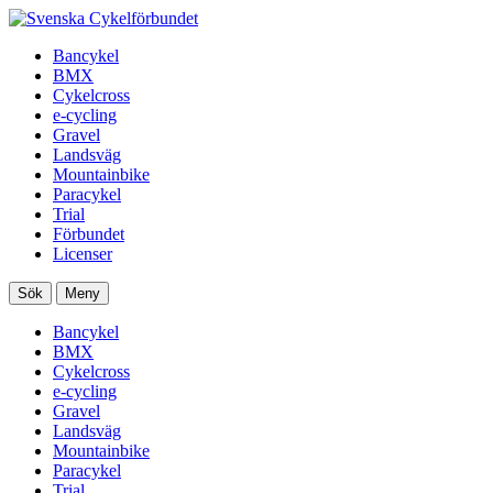
Bancykel
BMX
Cykelcross
e-cycling
Gravel
Landsväg
Mountainbike
Paracykel
Trial
Förbundet
Licenser
Sök
Meny
Bancykel
BMX
Cykelcross
e-cycling
Gravel
Landsväg
Mountainbike
Paracykel
Trial