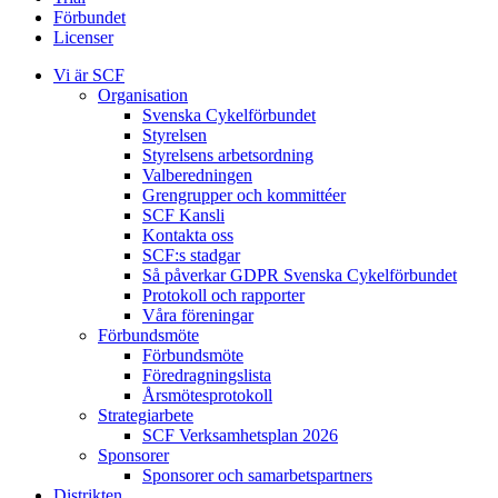
Förbundet
Licenser
Vi är SCF
Organisation
Svenska Cykelförbundet
Styrelsen
Styrelsens arbetsordning
Valberedningen
Grengrupper och kommittéer
SCF Kansli
Kontakta oss
SCF:s stadgar
Så påverkar GDPR Svenska Cykelförbundet
Protokoll och rapporter
Våra föreningar
Förbundsmöte
Förbundsmöte
Föredragningslista
Årsmötesprotokoll
Strategiarbete
SCF Verksamhetsplan 2026
Sponsorer
Sponsorer och samarbetspartners
Distrikten