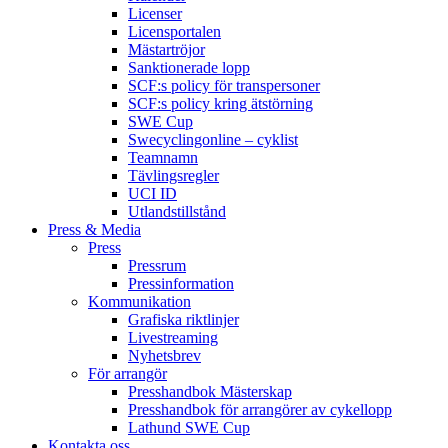
Licenser
Licensportalen
Mästartröjor
Sanktionerade lopp
SCF:s policy för transpersoner
SCF:s policy kring ätstörning
SWE Cup
Swecyclingonline – cyklist
Teamnamn
Tävlingsregler
UCI ID
Utlandstillstånd
Press & Media
Press
Pressrum
Pressinformation
Kommunikation
Grafiska riktlinjer
Livestreaming
Nyhetsbrev
För arrangör
Presshandbok Mästerskap
Presshandbok för arrangörer av cykellopp
Lathund SWE Cup
Kontakta oss