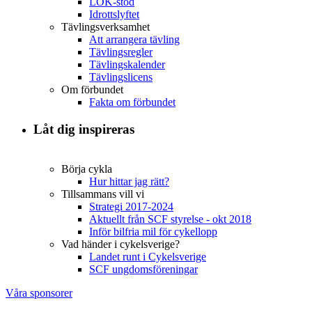
LOK-stöd
Idrottslyftet
Tävlingsverksamhet
Att arrangera tävling
Tävlingsregler
Tävlingskalender
Tävlingslicens
Om förbundet
Fakta om förbundet
Låt dig inspireras
Börja cykla
Hur hittar jag rätt?
Tillsammans vill vi
Strategi 2017-2024
Aktuellt från SCF styrelse - okt 2018
Inför bilfria mil för cykellopp
Vad händer i cykelsverige?
Landet runt i Cykelsverige
SCF ungdomsföreningar
Våra sponsorer