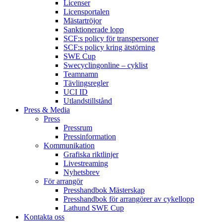
Licenser
Licensportalen
Mästartröjor
Sanktionerade lopp
SCF:s policy för transpersoner
SCF:s policy kring ätstörning
SWE Cup
Swecyclingonline – cyklist
Teamnamn
Tävlingsregler
UCI ID
Utlandstillstånd
Press & Media
Press
Pressrum
Pressinformation
Kommunikation
Grafiska riktlinjer
Livestreaming
Nyhetsbrev
För arrangör
Presshandbok Mästerskap
Presshandbok för arrangörer av cykellopp
Lathund SWE Cup
Kontakta oss