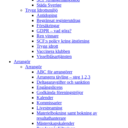
Städa Sverige
Trygg Idrottsmiljö
Antidoping
Begränsat registerutdrag
Försäkringar
GDPR – vad göra?
Ren vinnare
SCF:s policy kring ätstörning
Trygg idrott
Vaccinera klubben
Visselblåsartjänsten
Arrangör
Arrangör
ABC för arrangörer
Arrangera tävling – steg 1,2,3
Deltagaravgifter och sanktion
Engångslicens
Godkända föreningströjor
Kalender
Kommissarier
Livestreaming
Materielbokning samt bokning av
resultathanterare
Mästerskapskalender