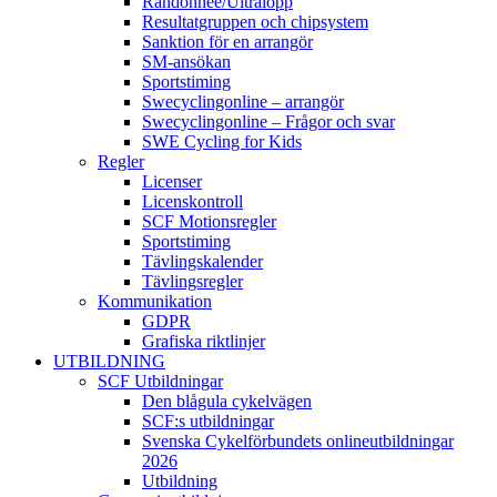
Randonnée/Ultralopp
Resultatgruppen och chipsystem
Sanktion för en arrangör
SM-ansökan
Sportstiming
Swecyclingonline – arrangör
Swecyclingonline – Frågor och svar
SWE Cycling for Kids
Regler
Licenser
Licenskontroll
SCF Motionsregler
Sportstiming
Tävlingskalender
Tävlingsregler
Kommunikation
GDPR
Grafiska riktlinjer
UTBILDNING
SCF Utbildningar
Den blågula cykelvägen
SCF:s utbildningar
Svenska Cykelförbundets onlineutbildningar
2026
Utbildning