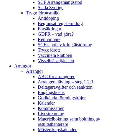
SCF Arrangemangsstöd
Städa Sverige
Trygg Idrottsmiljö
Antidoping
Begränsat registerutdrag
Försäkringar
GDPR – vad göra?
Ren vinnare
SCF:s policy kring ätstörning
Trygg idrott
Vaccinera klubben
Visselblåsartjänsten
Arrangör
Arrangör
ABC för arrangörer
Arrangera tävling – steg 1,2,3
Deltagaravgifter och sanktion
Engångslicens
Godkända föreningströjor
Kalender
Kommissarier
Livestreaming
Materielbokning samt bokning av
resultathanterare
Mästerskapskalender