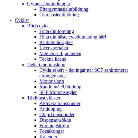
Gymnasieutbildningar
Eftergymnasialutbildning
Gymnasieutbildning
Cyklist
Börja cykla
Hitta din förening
Hitta din nästa cykelutmaning här!
Klubbtillhörighet
Licensportalen
Medlemserbjudanden
Teckna licens
Delta i motionslopp
Cykla säkert – det ingår när SCF sanktionerar
arrangemang
Motionslopp
Randonnée/Ultralopp
SCF Motionsregler
Tävlingscyklister
Aktivera transponder
Antidoping
Chip/Transponder
Dispensansökan
Föreningströjor
Försäkringar
Kalender