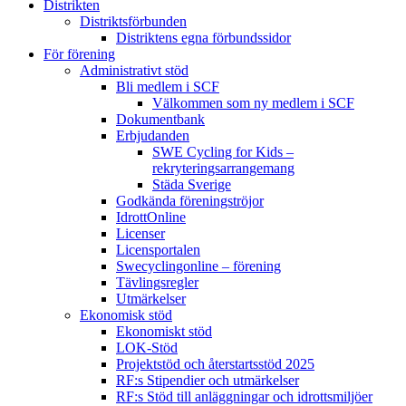
Distrikten
Distriktsförbunden
Distriktens egna förbundssidor
För förening
Administrativt stöd
Bli medlem i SCF
Välkommen som ny medlem i SCF
Dokumentbank
Erbjudanden
SWE Cycling for Kids –
rekryteringsarrangemang
Städa Sverige
Godkända föreningströjor
IdrottOnline
Licenser
Licensportalen
Swecyclingonline – förening
Tävlingsregler
Utmärkelser
Ekonomisk stöd
Ekonomiskt stöd
LOK-Stöd
Projektstöd och återstartsstöd 2025
RF:s Stipendier och utmärkelser
RF:s Stöd till anläggningar och idrottsmiljöer