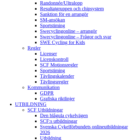
Randonnée/Ultralopp
Resultatgruppen och chipsystem
Sanktion för en arrangör
SM-ansökan
Sportstiming
Swecyclingonline – arrangör
Swecyclingonline – Frågor och svar
SWE Cycling for Kids
Regler
Licenser
Licenskontroll
SCF Motionsregler
Sportstiming
Tävlingskalender
Tävlingsregler
Kommunikation
GDPR
Grafiska riktlinjer
UTBILDNING
SCF Utbildningar
Den blågula cykelvägen
SCF:s utbildningar
Svenska Cykelförbundets onlineutbildningar
2026
Utbildning