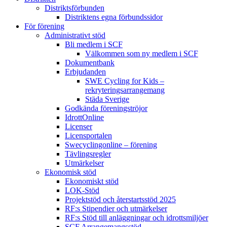
Distriktsförbunden
Distriktens egna förbundssidor
För förening
Administrativt stöd
Bli medlem i SCF
Välkommen som ny medlem i SCF
Dokumentbank
Erbjudanden
SWE Cycling for Kids –
rekryteringsarrangemang
Städa Sverige
Godkända föreningströjor
IdrottOnline
Licenser
Licensportalen
Swecyclingonline – förening
Tävlingsregler
Utmärkelser
Ekonomisk stöd
Ekonomiskt stöd
LOK-Stöd
Projektstöd och återstartsstöd 2025
RF:s Stipendier och utmärkelser
RF:s Stöd till anläggningar och idrottsmiljöer
SCF Arrangemangsstöd