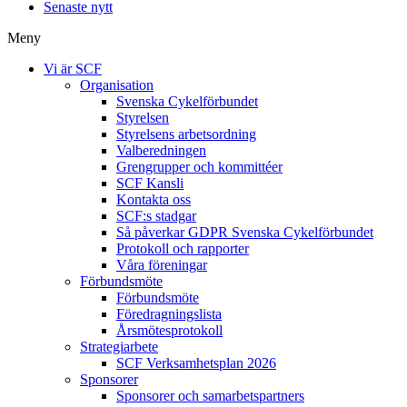
Senaste nytt
Meny
Vi är SCF
Organisation
Svenska Cykelförbundet
Styrelsen
Styrelsens arbetsordning
Valberedningen
Grengrupper och kommittéer
SCF Kansli
Kontakta oss
SCF:s stadgar
Så påverkar GDPR Svenska Cykelförbundet
Protokoll och rapporter
Våra föreningar
Förbundsmöte
Förbundsmöte
Föredragningslista
Årsmötesprotokoll
Strategiarbete
SCF Verksamhetsplan 2026
Sponsorer
Sponsorer och samarbetspartners