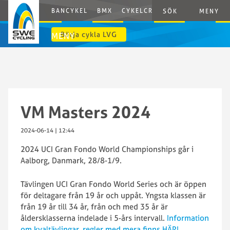
BANCYKEL
BMX
CYKELCROSS
E-CYCLING
G
SÖK
MENY
Börja cykla LVG
MENY
VM Masters 2024
2024-06-14 | 12:44
2024 UCI Gran Fondo World Championships går i
Aalborg, Danmark, 28/8-1/9.
Tävlingen UCI Gran Fondo World Series och är öppen
för deltagare från 19 år och uppåt. Yngsta klassen är
från 19 år till 34 år, från och med 35 år är
åldersklasserna indelade i 5-års intervall.
Information
om kvaltävlingar, regler med mera finns HÄR!