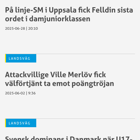
På linje-SM i Uppsala fick Felldin sista
ordet i damjuniorklassen
2025-06-28 | 20:10
LANDSVÄG
Attackvillige Ville Merlöv fick
välförtjänt ta emot poängtröjan
2025-06-02 | 9:36
LANDSVÄG
Svensk dominans i Danmark när U17-