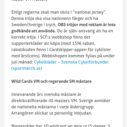
Enligt reglerna skall man tävla i ”national jersey”.
Denna tröja ska visa nationens färger och ha
Sweden/Sverige i tryck,
OBS tröjor med reklam är inte
godkända att använda
. Du är själv ansvarig att ha en
korrekt tröja. I SCF:s webbshop finns det
supporterkläder att köpa (med 15% rabatt,
rabattkoden finns i Cardskipper-appen för cyklister
med årslicens). Webbshopen kommer fyllas på under
juli månad:
Cykelkläder – Svenska Cykelförbundet
(sportmerch.se)
Wild Cards VM och regerande SM mästare
Innevarande års svenska mästare är
direktkvalificerade till masters VM. Sverige anmäler
de nationella mästarna i varje åldersgrupp.
Arrangören skickar ut personlig inbjudan.
Masterrådet har 10 wildcard att dela ut (5 damer, 5