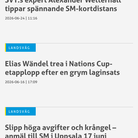
tippar spännande SM-kortdistans
2026-06-24 | 11:16
LANDSVÄG
Elias Wändel trea i Nations Cup-
etapplopp efter en grym laginsats
2026-06-16 | 17:09
LANDSVÄG
Slipp höga avgifter och krångel –
anmäl till SM i Uppsala 17 juni