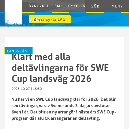
BANCYKEL
BMX
CYKELCROSS
E-CYCLING
G
SÖK
MENY
Börja cykla LVG
MENY
LANDSVÄG
Klart med alla
deltävlingarna för SWE
Cup landsväg 2026
2025-10-27 | 15:50
Nu har vi en SWE Cup landsväg klar för 2026. Det blir
sex tävlingar, varav Svanesunds 3-dagars avslutar
även i år. Det blir en ny arrangör i nästa års SWE Cup-
program då Falu CK arrangerar en deltävling.