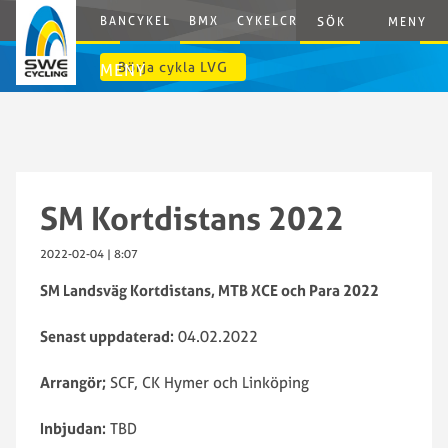
BANCYKEL
BMX
CYKELCROSS
E-CYCLING
G
SÖK
MENY
Börja cykla LVG
MENY
SM Kortdistans 2022
2022-02-04 | 8:07
SM Landsväg Kortdistans, MTB XCE och Para 2022
Senast uppdaterad:
04.02.2022
Arrangör;
SCF, CK Hymer och Linköping
Inbjudan:
TBD