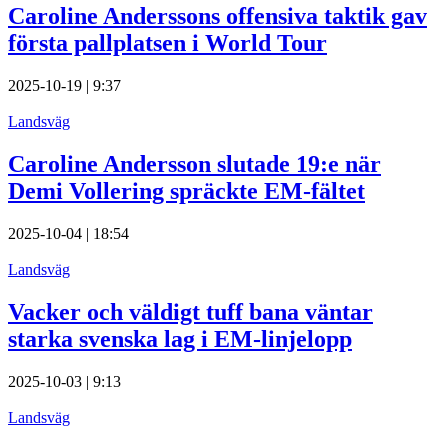
Caroline Anderssons offensiva taktik gav
första pallplatsen i World Tour
2025-10-19 | 9:37
Landsväg
Caroline Andersson slutade 19:e när
Demi Vollering spräckte EM-fältet
2025-10-04 | 18:54
Landsväg
Vacker och väldigt tuff bana väntar
starka svenska lag i EM-linjelopp
2025-10-03 | 9:13
Landsväg