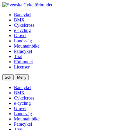
Bancykel
BMX
Cykelcross
e-cycling
Gravel
Landsväg
Mountainbike
Paracykel
Trial
Förbundet
Licenser
Sök
Meny
Bancykel
BMX
Cykelcross
e-cycling
Gravel
Landsväg
Mountainbike
Paracykel
Trial