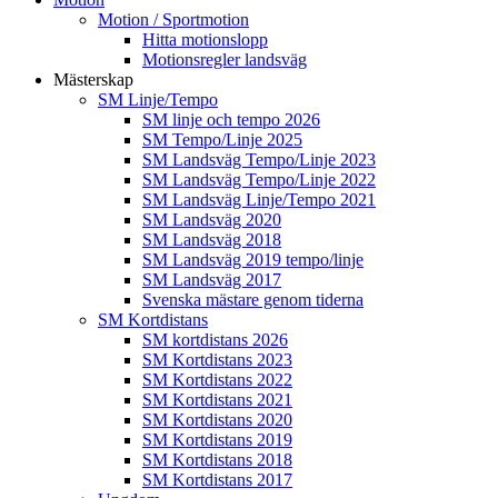
Motion / Sportmotion
Hitta motionslopp
Motionsregler landsväg
Mästerskap
SM Linje/Tempo
SM linje och tempo 2026
SM Tempo/Linje 2025
SM Landsväg Tempo/Linje 2023
SM Landsväg Tempo/Linje 2022
SM Landsväg Linje/Tempo 2021
SM Landsväg 2020
SM Landsväg 2018
SM Landsväg 2019 tempo/linje
SM Landsväg 2017
Svenska mästare genom tiderna
SM Kortdistans
SM kortdistans 2026
SM Kortdistans 2023
SM Kortdistans 2022
SM Kortdistans 2021
SM Kortdistans 2020
SM Kortdistans 2019
SM Kortdistans 2018
SM Kortdistans 2017