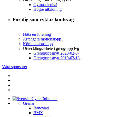
Gymnasienivå
Högre utbildning
För dig som cyklar landsväg
Hitta en förening
Arrangera motionslopp
Köra motionslopp
Utvecklingsarbete i grengrupp lvg
Grengruppsnytt 2020-02-07
Grengruppsnytt 2019-03-13
Våra sponsorer
Grenar
Bancykel
BMX