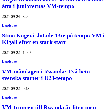
åtta i juniorernas VM-tempo
2025-09-24 | 8:26
Landsväg
Stina Kagevi slutade 13:e på tempo-VM i
Kigali efter en stark start
2025-09-22 | 14:07
Landsväg
VM-måndagen i Rwanda: Två heta
svenska starter i U23-tempo
2025-09-22 | 9:13
Landsväg
VM-truppen till Rwanda är liten men