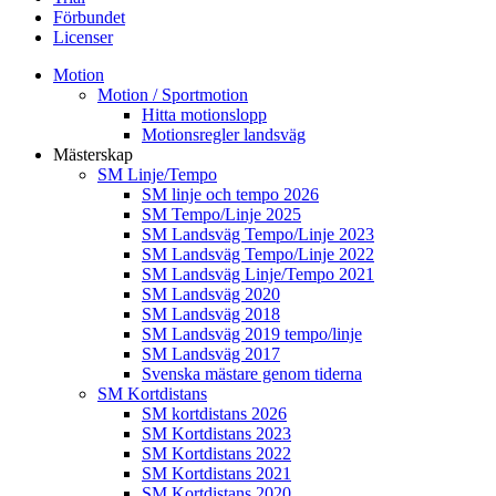
Förbundet
Licenser
Motion
Motion / Sportmotion
Hitta motionslopp
Motionsregler landsväg
Mästerskap
SM Linje/Tempo
SM linje och tempo 2026
SM Tempo/Linje 2025
SM Landsväg Tempo/Linje 2023
SM Landsväg Tempo/Linje 2022
SM Landsväg Linje/Tempo 2021
SM Landsväg 2020
SM Landsväg 2018
SM Landsväg 2019 tempo/linje
SM Landsväg 2017
Svenska mästare genom tiderna
SM Kortdistans
SM kortdistans 2026
SM Kortdistans 2023
SM Kortdistans 2022
SM Kortdistans 2021
SM Kortdistans 2020