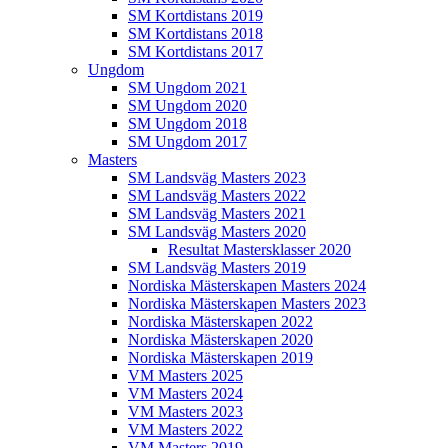
SM Kortdistans 2019
SM Kortdistans 2018
SM Kortdistans 2017
Ungdom
SM Ungdom 2021
SM Ungdom 2020
SM Ungdom 2018
SM Ungdom 2017
Masters
SM Landsväg Masters 2023
SM Landsväg Masters 2022
SM Landsväg Masters 2021
SM Landsväg Masters 2020
Resultat Mastersklasser 2020
SM Landsväg Masters 2019
Nordiska Mästerskapen Masters 2024
Nordiska Mästerskapen Masters 2023
Nordiska Mästerskapen 2022
Nordiska Mästerskapen 2020
Nordiska Mästerskapen 2019
VM Masters 2025
VM Masters 2024
VM Masters 2023
VM Masters 2022
VM Masters 2019