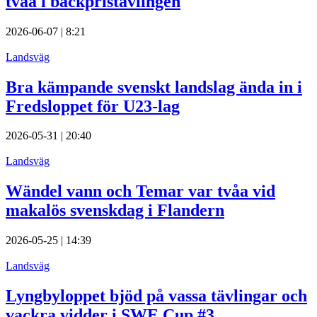
tvåa i backpristävlingen
2026-06-07 | 8:21
Landsväg
Bra kämpande svenskt landslag ända in i
Fredsloppet för U23-lag
2026-05-31 | 20:40
Landsväg
Wändel vann och Temar var tvåa vid
makalös svenskdag i Flandern
2026-05-25 | 14:39
Landsväg
Lyngbyloppet bjöd på vassa tävlingar och
vackra vidder i SWE Cup #3