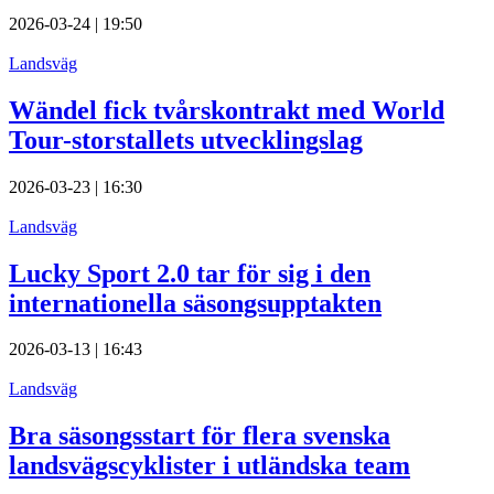
2026-03-24 | 19:50
Landsväg
Wändel fick tvårskontrakt med World
Tour-storstallets utvecklingslag
2026-03-23 | 16:30
Landsväg
Lucky Sport 2.0 tar för sig i den
internationella säsongsupptakten
2026-03-13 | 16:43
Landsväg
Bra säsongsstart för flera svenska
landsvägscyklister i utländska team