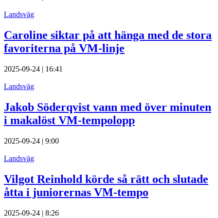
Landsväg
Caroline siktar på att hänga med de stora
favoriterna på VM-linje
2025-09-24 | 16:41
Landsväg
Jakob Söderqvist vann med över minuten
i makalöst VM-tempolopp
2025-09-24 | 9:00
Landsväg
Vilgot Reinhold körde så rätt och slutade
åtta i juniorernas VM-tempo
2025-09-24 | 8:26