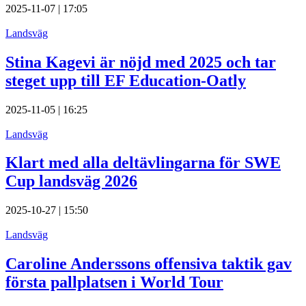
2025-11-07 | 17:05
Landsväg
Stina Kagevi är nöjd med 2025 och tar
steget upp till EF Education-Oatly
2025-11-05 | 16:25
Landsväg
Klart med alla deltävlingarna för SWE
Cup landsväg 2026
2025-10-27 | 15:50
Landsväg
Caroline Anderssons offensiva taktik gav
första pallplatsen i World Tour