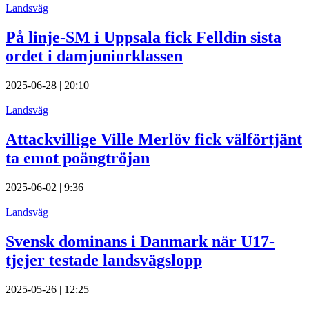
Landsväg
På linje-SM i Uppsala fick Felldin sista
ordet i damjuniorklassen
2025-06-28 | 20:10
Landsväg
Attackvillige Ville Merlöv fick välförtjänt
ta emot poängtröjan
2025-06-02 | 9:36
Landsväg
Svensk dominans i Danmark när U17-
tjejer testade landsvägslopp
2025-05-26 | 12:25