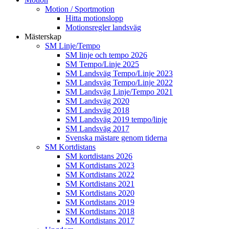
Motion / Sportmotion
Hitta motionslopp
Motionsregler landsväg
Mästerskap
SM Linje/Tempo
SM linje och tempo 2026
SM Tempo/Linje 2025
SM Landsväg Tempo/Linje 2023
SM Landsväg Tempo/Linje 2022
SM Landsväg Linje/Tempo 2021
SM Landsväg 2020
SM Landsväg 2018
SM Landsväg 2019 tempo/linje
SM Landsväg 2017
Svenska mästare genom tiderna
SM Kortdistans
SM kortdistans 2026
SM Kortdistans 2023
SM Kortdistans 2022
SM Kortdistans 2021
SM Kortdistans 2020
SM Kortdistans 2019
SM Kortdistans 2018
SM Kortdistans 2017