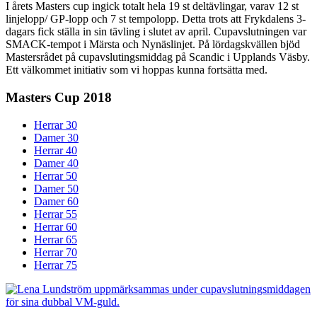
I årets Masters cup ingick totalt hela 19 st deltävlingar, varav 12 st
linjelopp/ GP-lopp och 7 st tempolopp. Detta trots att Frykdalens 3-
dagars fick ställa in sin tävling i slutet av april. Cupavslutningen var
SMACK-tempot i Märsta och Nynäslinjet. På lördagskvällen bjöd
Mastersrådet på cupavslutingsmiddag på Scandic i Upplands Väsby.
Ett välkommet initiativ som vi hoppas kunna fortsätta med.
Masters Cup 2018
Herrar 30
Damer 30
Herrar 40
Damer 40
Herrar 50
Damer 50
Damer 60
Herrar 55
Herrar 60
Herrar 65
Herrar 70
Herrar 75