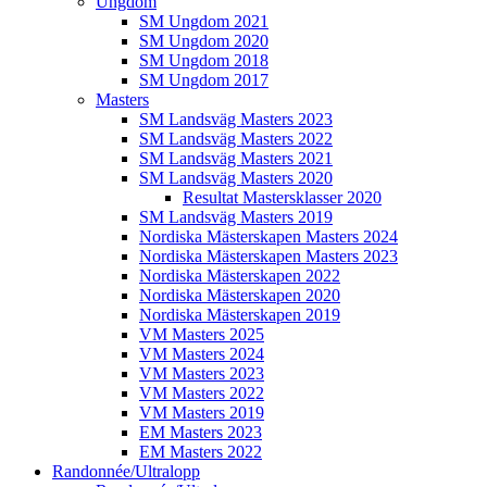
Ungdom
SM Ungdom 2021
SM Ungdom 2020
SM Ungdom 2018
SM Ungdom 2017
Masters
SM Landsväg Masters 2023
SM Landsväg Masters 2022
SM Landsväg Masters 2021
SM Landsväg Masters 2020
Resultat Mastersklasser 2020
SM Landsväg Masters 2019
Nordiska Mästerskapen Masters 2024
Nordiska Mästerskapen Masters 2023
Nordiska Mästerskapen 2022
Nordiska Mästerskapen 2020
Nordiska Mästerskapen 2019
VM Masters 2025
VM Masters 2024
VM Masters 2023
VM Masters 2022
VM Masters 2019
EM Masters 2023
EM Masters 2022
Randonnée/Ultralopp