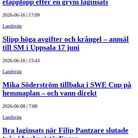
etapplopp efter en grym laginsats
2026-06-16 | 17:09
Landsväg
Slipp höga avgifter och krångel – anmäl
till SM i Uppsala 17 juni
2026-06-16 | 15:43
Landsväg
Mika Söderström tillbaka i SWE Cup på
hemmaplan – och vann direkt
2026-06-08 | 7:08
Landsväg
Bra laginsats när Filip Pantzare slutade