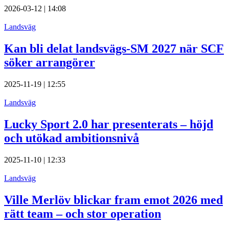
2026-03-12 | 14:08
Landsväg
Kan bli delat landsvägs-SM 2027 när SCF
söker arrangörer
2025-11-19 | 12:55
Landsväg
Lucky Sport 2.0 har presenterats – höjd
och utökad ambitionsnivå
2025-11-10 | 12:33
Landsväg
Ville Merlöv blickar fram emot 2026 med
rätt team – och stor operation