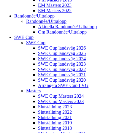
EM Masters 2023
EM Masters 2022
Randonnée/Ultralopp
Randonnée/Ultralopp
Aktuella Randonnée/ Ultralopp
Om Randonnée/Ultralopp
SWE Cup
SWE Cup
SWE Cup landsväg 2026
SWE Cup landsväg 2025
SWE Cup landsväg 2024
SWE Cup landsväg 2023
SWE Cup landsväg 2022
SWE Cup landsväg 2021
SWE Cup landsväg 2020
Arrangera SWE Cup LVG
Masters
SWE Cup Masters 2024
SWE Cup Masters 2023
Slutställning 2023
Slutställning 2022
Slutställning 2021
Slutställning 2019
Slutställning 2018