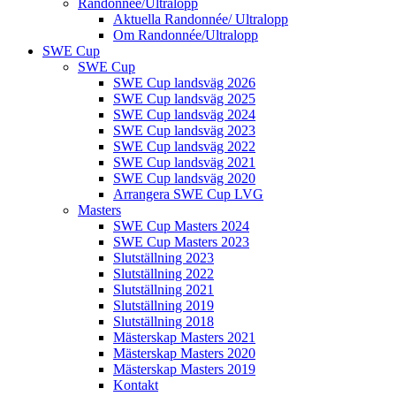
Randonnée/Ultralopp
Aktuella Randonnée/ Ultralopp
Om Randonnée/Ultralopp
SWE Cup
SWE Cup
SWE Cup landsväg 2026
SWE Cup landsväg 2025
SWE Cup landsväg 2024
SWE Cup landsväg 2023
SWE Cup landsväg 2022
SWE Cup landsväg 2021
SWE Cup landsväg 2020
Arrangera SWE Cup LVG
Masters
SWE Cup Masters 2024
SWE Cup Masters 2023
Slutställning 2023
Slutställning 2022
Slutställning 2021
Slutställning 2019
Slutställning 2018
Mästerskap Masters 2021
Mästerskap Masters 2020
Mästerskap Masters 2019
Kontakt