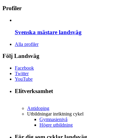
Profiler
Svenska mästare landsväg
Alla profiler
Följ Landsväg
Facebook
Twitter
YouTube
Elitverksamhet
Antidoping
Utbildningar inriktning cykel
Gymnasienivå
Högre utbildning
För dig som cyklar landsväg