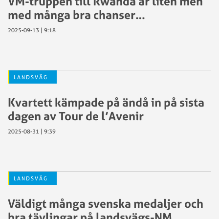
VM-truppen till Rwanda är liten men
med många bra chanser…
2025-09-13 | 9:18
LANDSVÄG
Kvartett kämpade på ändå in på sista
dagen av Tour de l’Avenir
2025-08-31 | 9:39
LANDSVÄG
Väldigt många svenska medaljer och
bra tävlingar på landsvägs-NM