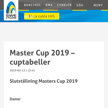
BANCYKEL
BMX
CYKELCROSS
E-CYCLING
G
SÖK
MENY
Börja cykla LVG
MENY
Master Cup 2019 –
cuptabeller
2019-05-13 | 15:41
Slutställning Masters Cup 2019
Damer