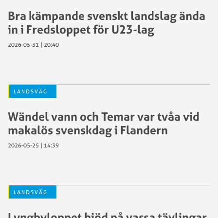
Bra kämpande svenskt landslag ända
in i Fredsloppet för U23-lag
2026-05-31 | 20:40
LANDSVÄG
Wändel vann och Temar var tvåa vid
makalös svenskdag i Flandern
2026-05-25 | 14:39
LANDSVÄG
Lyngbyloppet bjöd på vassa tävlingar