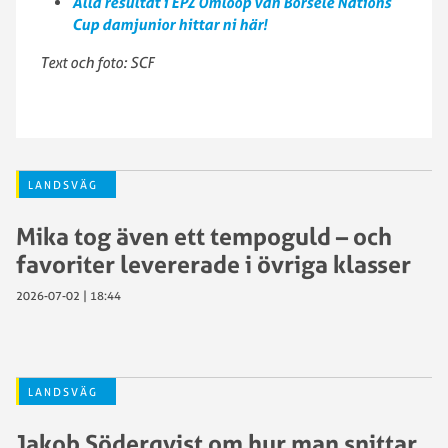
Alla resultat i EPZ Omloop van Borsele Nations
Cup damjunior hittar ni här!
Text och foto: SCF
LANDSVÄG
Mika tog även ett tempoguld – och
favoriter levererade i övriga klasser
2026-07-02 | 18:44
LANDSVÄG
Jakob Söderqvist om hur man snittar