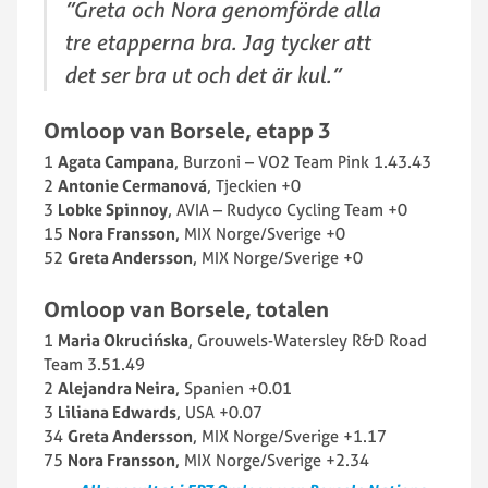
”Greta och Nora genomförde alla
tre etapperna bra. Jag tycker att
det ser bra ut och det är kul.”
Omloop van Borsele, e
tapp 3
1
Agata Campana
, Burzoni – VO2 Team Pink 1.43.43
2
Antonie Cermanová
, Tjeckien +0
3
Lobke Spinnoy
, AVIA – Rudyco Cycling Team +0
15
Nora Fransson
, MIX Norge/Sverige +0
52
Greta Andersson
, MIX Norge/Sverige +0
Omloop van Borsele, totalen
1
Maria Okrucińska
, Grouwels-Watersley R&D Road
Team 3.51.49
2
Alejandra Neira
, Spanien +0.01
3
Liliana Edwards
, USA +0.07
34
Greta Andersson
, MIX Norge/Sverige +1.17
75
Nora Fransson
, MIX Norge/Sverige +2.34