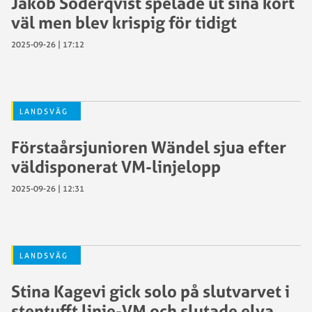
Jakob Söderqvist spelade ut sina kort
väl men blev krispig för tidigt
2025-09-26 | 17:12
LANDSVÄG
Förstaårsjunioren Wändel sjua efter
väldisponerat VM-linjelopp
2025-09-26 | 12:31
LANDSVÄG
Stina Kagevi gick solo på slutvarvet i
stentufft linje-VM och slutade elva