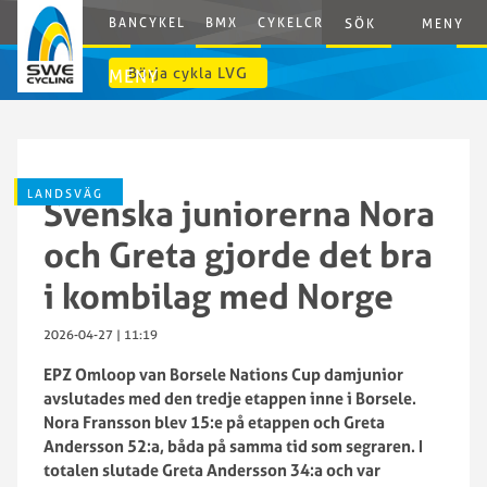
BANCYKEL
BMX
CYKELCROSS
E-CYCLING
G
SÖK
MENY
Börja cykla LVG
MENY
LANDSVÄG
Svenska juniorerna Nora
och Greta gjorde det bra
i kombilag med Norge
2026-04-27 | 11:19
EPZ Omloop van Borsele Nations Cup damjunior
avslutades med den tredje etappen inne i Borsele.
Nora Fransson blev 15:e på etappen och Greta
Andersson 52:a, båda på samma tid som segraren. I
totalen slutade Greta Andersson 34:a och var