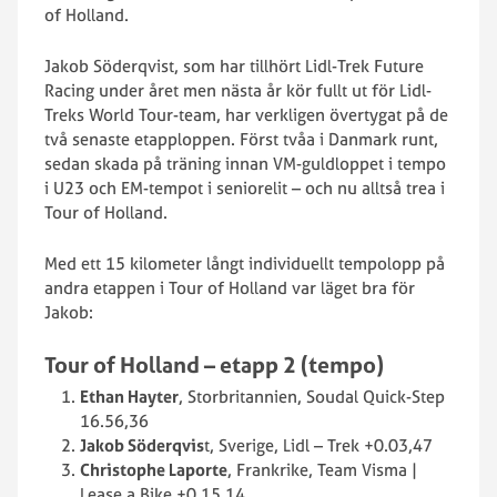
of Holland.
Jakob Söderqvist, som har tillhört Lidl-Trek Future
Racing under året men nästa år kör fullt ut för Lidl-
Treks World Tour-team, har verkligen övertygat på de
två senaste etapploppen. Först tvåa i Danmark runt,
sedan skada på träning innan VM-guldloppet i tempo
i U23 och EM-tempot i seniorelit – och nu alltså trea i
Tour of Holland.
Med ett 15 kilometer långt individuellt tempolopp på
andra etappen i Tour of Holland var läget bra för
Jakob:
Tour of Holland – etapp 2 (tempo)
Ethan Hayter
, Storbritannien, Soudal Quick-Step
16.56,36
Jakob Söderqvis
t, Sverige, Lidl – Trek +0.03,47
Christophe Laporte
, Frankrike, Team Visma |
Lease a Bike +0.15,14