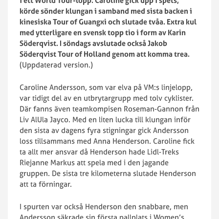
i ett World Tour-lopp. Caroline gick upp i spets,
körde sönder klungan i samband med sista backen i
kinesiska Tour of Guangxi och slutade tvåa. Extra kul
med ytterligare en svensk topp tio i form av Karin
Söderqvist. I söndags avslutade också Jakob
Söderqvist Tour of Holland genom att komma trea.
(Uppdaterad version.)
Caroline Andersson, som var elva på VM:s linjelopp,
var tidigt del av en utbrytargrupp med tolv cyklister.
Där fanns även teamkompisen Roseman-Gannon från
Liv AlUla Jayco. Med en liten lucka till klungan inför
den sista av dagens fyra stigningar gick Andersson
loss tillsammans med Anna Henderson. Caroline fick
ta allt mer ansvar då Henderson hade Lidl-Treks
Riejanne Markus att spela med i den jagande
gruppen. De sista tre kilometerna slutade Henderson
att ta förningar.
I spurten var också Henderson den snabbare, men
Andersson säkrade sin första pallplats i Women’s