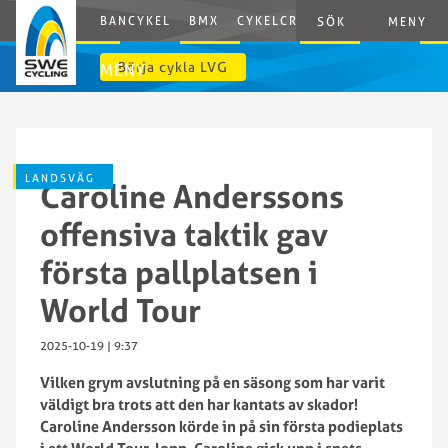
BANCYKEL
BMX
CYKELCROSS
E-CYCLING
G
SÖK
MENY
Börja cykla LVG
MENY
LANDSVÄG
Caroline Anderssons
offensiva taktik gav
första pallplatsen i
World Tour
2025-10-19 | 9:37
Vilken grym avslutning på en säsong som har varit
väldigt bra trots att den har kantats av skador!
Caroline Andersson körde in på sin första podieplats