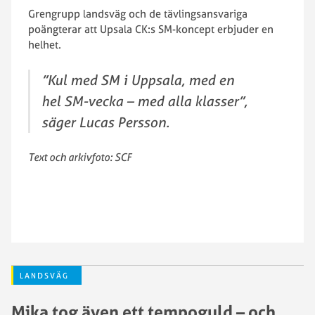
Grengrupp landsväg och de tävlingsansvariga
poängterar att Upsala CK:s SM-koncept erbjuder en
helhet.
”Kul med SM i Uppsala, med en
hel SM-vecka – med alla klasser”,
säger Lucas Persson.
Text och arkivfoto: SCF
LANDSVÄG
Mika tog även ett tempoguld – och