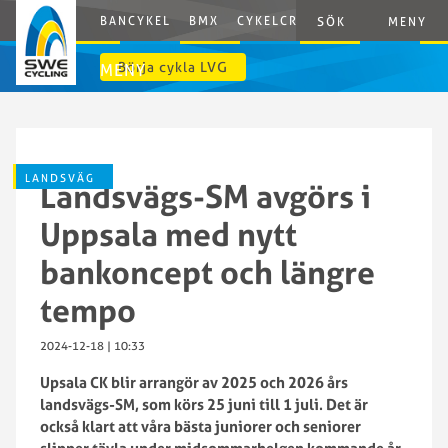
BANCYKEL
BMX
CYKELCROSS
E-CYCLING
G
SÖK
MENY
Börja cykla LVG
MENY
LANDSVÄG
Landsvägs-SM avgörs i
Uppsala med nytt
bankoncept och längre
tempo
2024-12-18 | 10:33
Upsala CK blir arrangör av 2025 och 2026 års
landsvägs-SM, som körs 25 juni till 1 juli. Det är
också klart att våra bästa juniorer och seniorer