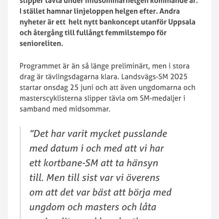
slipper tävla under midsommarhelgen kommande år.
I stället hamnar linjeloppen helgen efter. Andra
nyheter är ett helt nytt bankoncept utanför Uppsala
och återgång till fullångt femmilstempo för
senioreliten.
Programmet är än så länge preliminärt, men i stora
drag är tävlingsdagarna klara. Landsvägs-SM 2025
startar onsdag 25 juni och att även ungdomarna och
masterscyklisterna slipper tävla om SM-medaljer i
samband med midsommar.
”Det har varit mycket pusslande
med datum i och med att vi har
ett kortbane-SM att ta hänsyn
till. Men till sist var vi överens
om att det var bäst att börja med
ungdom och masters och låta