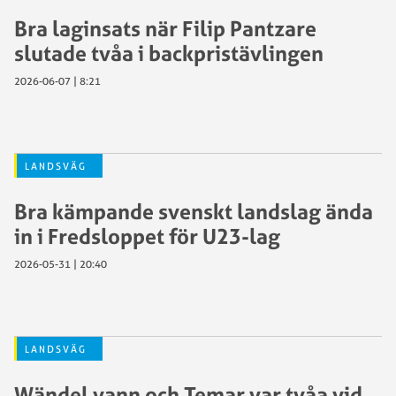
Bra laginsats när Filip Pantzare
slutade tvåa i backpristävlingen
2026-06-07 | 8:21
LANDSVÄG
Bra kämpande svenskt landslag ända
in i Fredsloppet för U23-lag
2026-05-31 | 20:40
LANDSVÄG
Wändel vann och Temar var tvåa vid