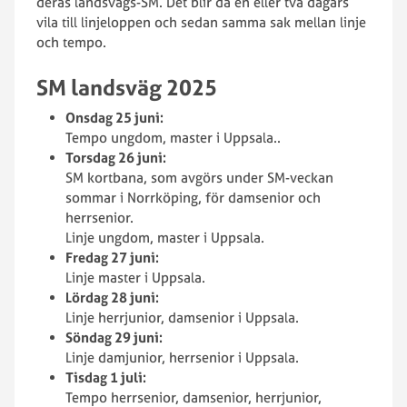
deras landsvägs-SM. Det blir då en eller två dagars
vila till linjeloppen och sedan samma sak mellan linje
och tempo.
SM landsväg 2025
Onsdag 25 juni:
Tempo ungdom, master i Uppsala..
Torsdag 26 juni:
SM kortbana, som avgörs under SM-veckan
sommar i Norrköping, för damsenior och
herrsenior.
Linje ungdom, master i Uppsala.
Fredag 27 juni:
Linje master i Uppsala.
Lördag 28 juni:
Linje herrjunior, damsenior i Uppsala.
Söndag 29 juni:
Linje damjunior, herrsenior i Uppsala.
Tisdag 1 juli:
Tempo herrsenior, damsenior, herrjunior,