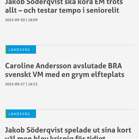
Jakob Söderqvist ska köra EM trots
allt – och testar tempo i seniorelit
2025-09-30 | 18:09
LANDSVÄG
Caroline Andersson avslutade BRA
svenskt VM med en grym elfteplats
2025-09-27 | 18:52
LANDSVÄG
Jakob Söderqvist spelade ut sina kort
väl men blev krispig för tidigt