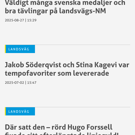
Väldigt många svenska medaljer och
bra tävlingar på landsvägs-NM
2025-08-27 | 15:29
LANDSVÄG
Jakob Söderqvist och Stina Kagevi var
tempofavoriter som levererade
2025-07-02 | 15:47
LANDSVÄG
Där satt den – rörd Hugo Forssell