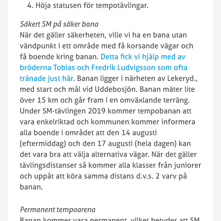
Höja statusen för tempotävlingar.
Säkert SM på säker bana
När det gäller säkerheten, ville vi ha en bana utan
vändpunkt i ett område med få korsande vägar och
få boende kring banan.
Detta fick vi hjälp med av
bröderna Tobias och Fredrik Ludvigsson som ofta
tränade just här
. Banan ligger i närheten av Lekeryd.,
med start och mål vid Uddebosjön. Banan mäter lite
över 15 km och går fram i en omväxlande terräng.
Under SM-tävlingen 2019 kommer tempobanan att
vara enkelriktad och kommunen kommer informera
alla boende i området att den 14 augusti
(eftermiddag) och den 17 augusti (hela dagen) kan
det vara bra att välja alternativa vägar. När det gäller
tävlingsdistanser så kommer alla klasser från juniorer
och uppåt att köra samma distans d.v.s. 2 varv på
banan.
Permanent tempoarena
Banan kommer vara permanent, vilket betyder att SM