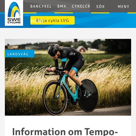
BANCYKEL
BMX
CYKELCROSS
E-CYCLING
G
SÖK
MENY
Börja cykla LVG
MENY
LANDSVÄG
Information om Tempo-