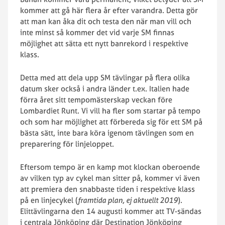
kommer att gå här flera år efter varandra. Detta gör
att man kan åka dit och testa den när man vill och
inte minst så kommer det vid varje SM finnas
möjlighet att sätta ett nytt banrekord i respektive
klass.
Detta med att dela upp SM tävlingar på flera olika
datum sker också i andra länder t.ex. Italien hade
förra året sitt tempomästerskap veckan före
Lombardiet Runt. Vi vill ha fler som startar på tempo
och som har möjlighet att förbereda sig för ett SM på
bästa sätt, inte bara köra igenom tävlingen som en
preparering för linjeloppet.
Eftersom tempo är en kamp mot klockan oberoende
av vilken typ av cykel man sitter på, kommer vi även
att premiera den snabbaste tiden i respektive klass
på en linjecykel (
framtida plan, ej aktuellt 2019
).
Elittävlingarna den 14 augusti kommer att TV-sändas
i centrala Jönköping där Destination Jönköping