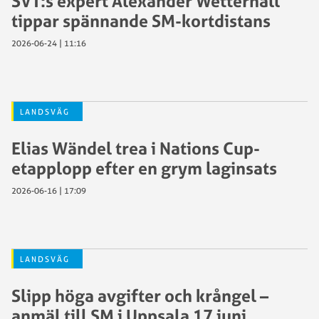
SVT:s expert Alexander Wetterhall
tippar spännande SM-kortdistans
2026-06-24 | 11:16
LANDSVÄG
Elias Wändel trea i Nations Cup-
etapplopp efter en grym laginsats
2026-06-16 | 17:09
LANDSVÄG
Slipp höga avgifter och krångel –
anmäl till SM i Uppsala 17 juni