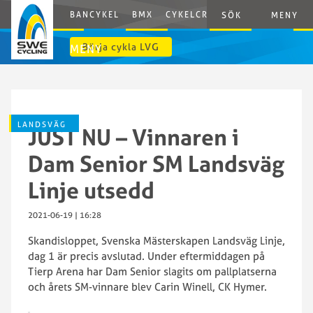
BANCYKEL
BMX
CYKELCROSS
E-CYCLING
G
SÖK
MENY
Börja cykla LVG
MENY
LANDSVÄG
JUST NU – Vinnaren i
Dam Senior SM Landsväg
Linje utsedd
2021-06-19 | 16:28
Skandisloppet, Svenska Mästerskapen Landsväg Linje,
dag 1 är precis avslutad. Under eftermiddagen på
Tierp Arena har Dam Senior slagits om pallplatserna
och årets SM-vinnare blev Carin Winell, CK Hymer.