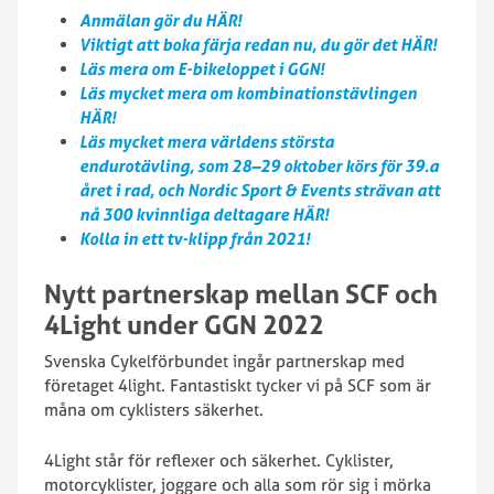
Anmälan gör du HÄR!
Viktigt att boka färja redan nu, du gör det HÄR!
Läs mera om E-bikeloppet i GGN!
Läs mycket mera om kombinationstävlingen
HÄR!
Läs mycket mera världens största
endurotävling, som 28–29 oktober
körs för 39.a
året i rad, och Nordic Sport & Events strävan att
nå 300 kvinnliga deltagare HÄR!
Kolla in ett tv-klipp från 2021!
Nytt partnerskap mellan SCF och
4Light under GGN 2022
Svenska Cykelförbundet ingår partnerskap med
företaget 4light. Fantastiskt tycker vi på SCF som är
måna om cyklisters säkerhet.
4Light står för reflexer och säkerhet. Cyklister,
motorcyklister, joggare och alla som rör sig i mörka