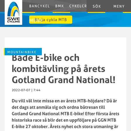
BANCYKEL
BMX
CYKELCROSS
E-CYCLING
G
SÖK
MENY
Börja cykla MTB
MENY
MOUNTAINBIKE
Både E-bike och
kombitävling på årets
Gotland Grand National!
2022-07-07 | 7:44
Du vill väl inte missa en av årets MTB-höjdare? Då är
det dags att anmäla sig och
ordna
båt
resan
till
Gotland Grand National MTB E-bike! Efter första årets
historiska race så blir det en uppföljare på GGN MTB
E-bike 27 oktober. Årets nyhet och stora utmaning är