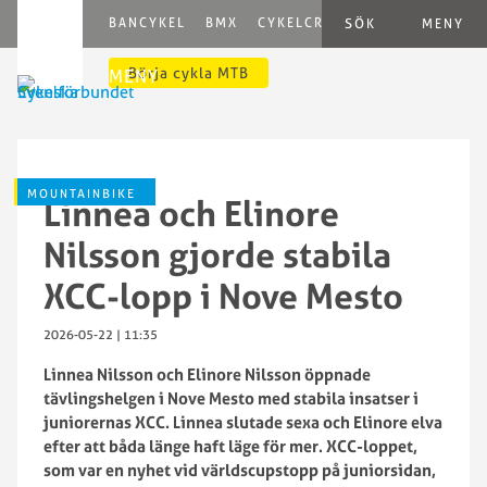
BANCYKEL
BMX
CYKELCROSS
E-CYCLING
G
SÖK
MENY
Börja cykla MTB
MENY
MOUNTAINBIKE
Linnea och Elinore
Nilsson gjorde stabila
XCC-lopp i Nove Mesto
2026-05-22 | 11:35
Linnea Nilsson och Elinore Nilsson öppnade
tävlingshelgen i Nove Mesto med stabila insatser i
juniorernas XCC. Linnea slutade sexa och Elinore elva
efter att båda länge haft läge för mer. XCC-loppet,
som var en nyhet vid världscupstopp på juniorsidan,