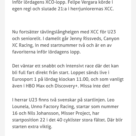
inför lördagens XCO-lopp. Felipe Vergara körde i
egen regi och slutade 21:a i herrjuniorernas XCC.
Nu fortsätter tävlingslånghelgen med XCC för U23
och seniorelit. I damelit går Jenny Rissveds, Canyon
XC Racing, in med startnummer två och är en av
favoriterna inför lördagens lopp.
Det väntar ett snabbt och intensivt race där det kan
bli full fart direkt från start. Loppet sänds live i
Eurosport 1 på lördag klockan 11.00, och som vanligt
även i HBO Max och Discovery+. Missa inte det!
I herrar U23 finns två svenskar på startlinjen. Leo
Lounela, Unno Factory Racing, startar som nummer
16 och Nils Johansson, Misser Project, har
startposition 22 i det 40 cyklister stora fältet. Där blir
starten extra viktig.