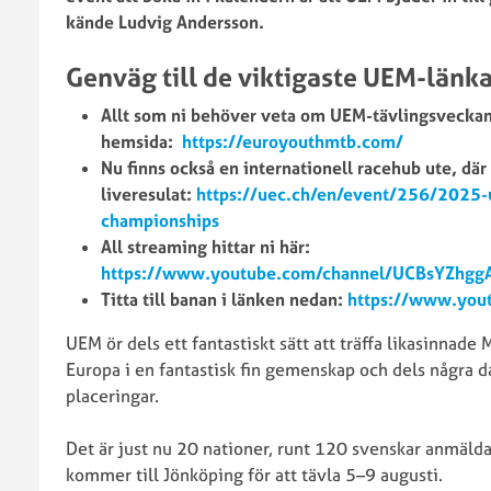
kände Ludvig Andersson.
Mountainbike
Elitutvecklingskommittén
Genväg till de viktigaste UEM-länk
MTB
MTB’s
Allt som ni behöver veta om UEM-tävlingsveckan 
vision,
hemsida:
https://euroyouthmtb.com/
mål
Nu finns också en internationell racehub ute, där 
och
liveresulat:
https://uec.ch/en/event/256/2025-
strategi
championships
#SCFteknikövningar
All streaming hittar ni här:
Ungdoms
https://www.youtube.com/channel/UCBsYZhg
EM
Titta till banan i länken nedan:
https://www.yo
MTB
2024/2025
UEM ör dels ett fantastiskt sätt att träffa likasinnad
Europa i en fantastisk fin gemenskap och dels några 
placeringar.
Det är just nu 20 nationer, runt 120 svenskar anmäld
kommer till Jönköping för att tävla 5–9 augusti.