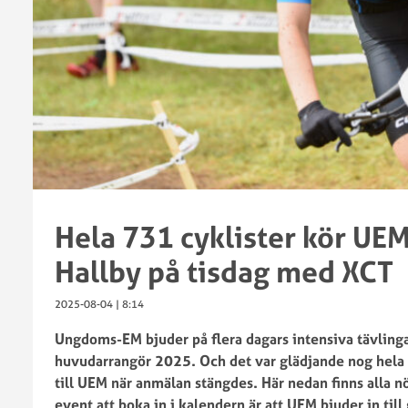
Landslag
Antidoping
Arrangera
tävling
Arrangera
SM
Downhill
Instegsregler
Hela 731 cyklister kör UEM
gravity
Tävlingskalender
Hallby på tisdag med XCT
Tävlingsklasser
Tävlingsregler
2025-08-04 | 8:14
Tävlingsupplägg
Ungdoms-EM bjuder på flera dagars intensiva tävlingar
Enduro
huvudarrangör 2025. Och det var glädjande nog hela 
till UEM när anmälan stängdes. Här nedan finns alla 
event att boka in i kalendern är att UEM bjuder in till
Grengrupp