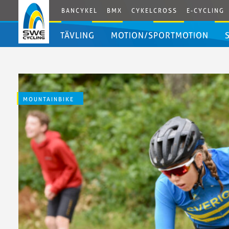
BANCYKEL
BMX
CYKELCROSS
E-CYCLING
TÄVLING
MOTION/SPORTMOTION
Uttagningskriterier
XCO/XCC
2026
Hitta
MOUNTAINBIKE
Landslagsprogram
motionslopp
XCO/XCC
Motion/Sportmotion
2026
MTB
Uttagningskriterier
Maraton
XCO/XCC
2025
Landslagsprogram
XCO/XCC
2025
Gravity