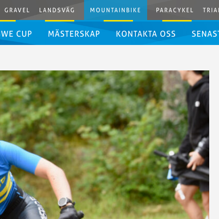
GRAVEL
LANDSVÄG
MOUNTAINBIKE
PARACYKEL
TRIA
SWE CUP
MÄSTERSKAP
KONTAKTA OSS
SENAS
Mästerskapskalender
SWE
Cup
Downhill
Nordiska
2026
Mästerskapen
SWE
MTB
Cup
Enduro
2026
SWE
Cup
Enduro