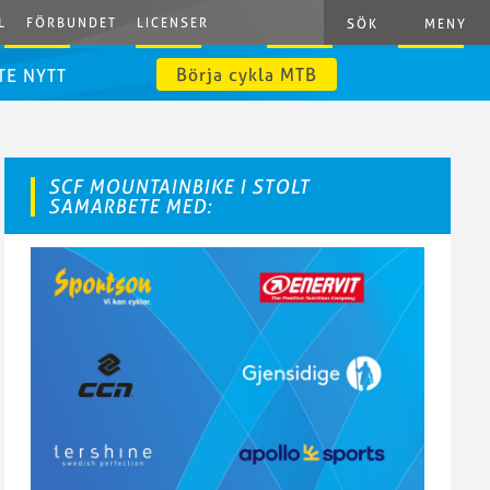
L
FÖRBUNDET
LICENSER
SÖK
MENY
Börja cykla MTB
TE NYTT
SCF MOUNTAINBIKE I STOLT
SAMARBETE MED: