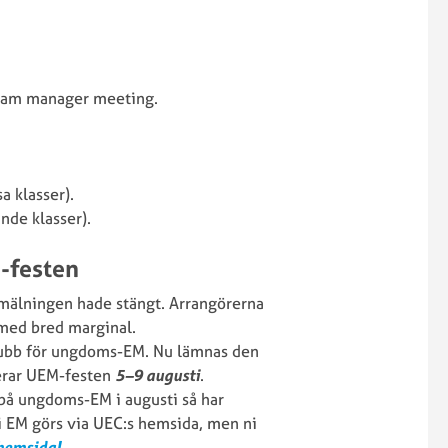
team manager meeting.
a klasser).
nde klasser).
M-festen
nmälningen hade stängt. Arrangörerna
med bred marginal.
klubb för ungdoms-EM. Nu lämnas den
gerar UEM-festen
5–9 augusti
.
 på ungdoms-EM i augusti så har
 i EM görs via UEC:s hemsida, men ni
 hemsida!