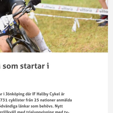
2025
SM
SWE
XCE
Cup
SM
Enduro
XCO/XCC/XCT/XCR
2024
SM
SWE
XCM
Cup
Svenska
Downhill
mästare
2024
XCO
SWE
Cup
 som startar i
Enduro
2023
SM
SWE
Downhill
Cup
2025
Enduro
 i Jönköping där IF Hallby Cykel är
SM
2022
731 cyklister från 25 nationer anmälda
Downhill
SWE
nödvändiga länkar som behövs. Nytt
2024
Cup
 grillkväll med trialuppvisning med tv-