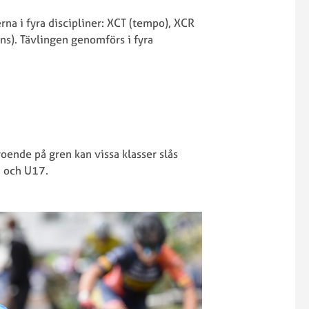
Enduro
Cup
na i fyra discipliner: XCT (tempo), XCR
2025
XCO/XCC
ans). Tävlingen genomförs i fyra
SM
2024
Enduro
SWE
2023
Cup
SM
XCO
Enduro
2023
2022
SWE
SM
Cup
roende på gren kan vissa klasser slås
Enduro/Pumptrack
XCO
 och U17.
2021
2022
SM
SWE
Enduro
Cup
2020
XCO
2021
SWE
Cup
resultat
2019