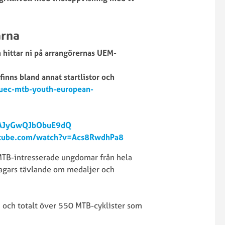
SM
Enduro
Downhill
2021
2023
Arrangera
arna
SM
SWE
hittar ni på arrangörernas UEM-
Downhill
Cup
2022
MTB
finns bland annat startlistor och
SM
uec-mtb-youth-european-
Downhill
2021
SM
SWE
gAJyGwQJbObuE9dQ
Downhill
Cup
utube.com/watch?v=Acs8RwdhPa8
2019
XCO/XCC
e MTB-intresserade ungdomar från hela
2026
dagars tävlande om medaljer och
SWE
SM
Cup
Enduro
XCO/XCC
a och totalt över 550 MTB-cyklister som
2026
2025
SM
SWE