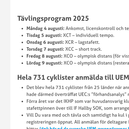
Tävlingsprogram 2025
Måndag 4 augusti:
Ankomst, licenskontroll och 
Tisdag 5 augusti:
XCT – individuell tempo.
Onsdag 6 augusti:
XCR – lagstafett.
Torsdag 7 augusti:
XCC – short track.
Fredag 8 augusti:
XCO – olympisk distans (för viss
Lördag 9 augusti:
XCO – olympisk distans (restera
Hela 731 cyklister anmälda till UE
Det blev hela 731 cyklister från 25 länder när a
hade därmed överträffat UEC:s ”förhandsanalys” 
Förra året var det IKHP som var huvudansvarig 
stafettpinnen över till IF Hallby SOK, som arran
Vill Du vara med och tävla och samtidigt ha kul i
registreringen öppnat. All anmälan för deltagare
hittar
länk här på de svenska UEM-arrangörernas