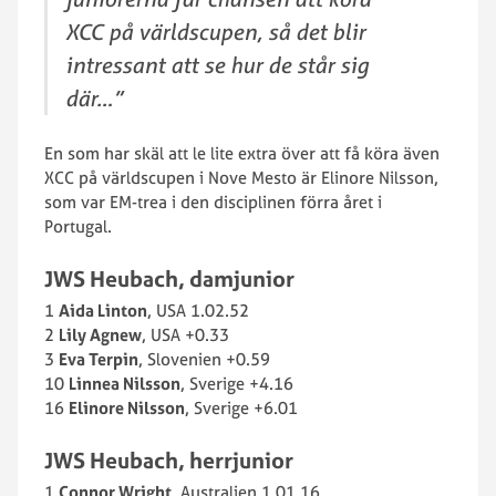
XCC på världscupen, så det blir
intressant att se hur de står sig
där…”
En som har skäl att le lite extra över att få köra även
XCC på världscupen i Nove Mesto är Elinore Nilsson,
som var EM-trea i den disciplinen förra året i
Portugal.
JWS Heubach, damjunior
1
Aida Linton
, USA 1.02.52
2
Lily Agnew
, USA +0.33
3
Eva Terpin
, Slovenien +0.59
10
Linnea Nilsson
, Sverige +4.16
16
Elinore Nilsson
, Sverige +6.01
JWS Heubach, herrjunior
1
Connor Wright
, Australien 1.01.16