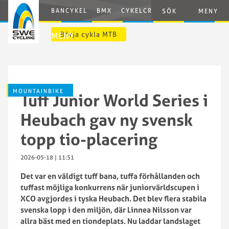
BANCYKEL
BMX
CYKELCROSS
E-CYCLING
G
SÖK
MENY
Börja cykla MTB
MENY
MOUNTAINBIKE
Tuff Junior World Series i
Heubach gav ny svensk
topp tio-placering
2026-05-18 | 11:51
Det var en väldigt tuff bana, tuffa förhållanden och
tuffast möjliga konkurrens när juniorvärldscupen i
XCO avgjordes i tyska Heubach. Det blev flera stabila
svenska lopp i den miljön, där Linnea Nilsson var
allra bäst med en tiondeplats. Nu laddar landslaget