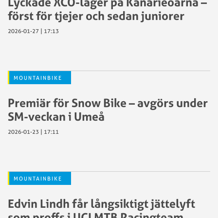
Lyckade XCO-läger på Kanarieöarna –
först för tjejer och sedan juniorer
2026-01-27 | 17:13
MOUNTAINBIKE
Premiär för Snow Bike – avgörs under
SM-veckan i Umeå
2026-01-23 | 17:11
MOUNTAINBIKE
Edvin Lindh får långsiktigt jättelyft
som proffs i UCI MTB Racingteam