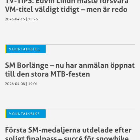
TV-TIPS: Edvin Lindh måste försvara
VM-titel väldigt tidigt – men är redo
2026-04-15 | 15:26
MOUNTAINBIKE
SM Borlänge – nu har anmälan öppnat
till den stora MTB-festen
2026-04-08 | 19:01
MOUNTAINBIKE
Första SM-medaljerna utdelade efter
soligt finalpass – succé för snowbike