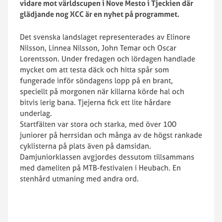
vidare mot världscupen i Nove Mesto i Tjeckien där
glädjande nog XCC är en nyhet på programmet.
Det svenska landslaget representerades av Elinore
Nilsson, Linnea Nilsson, John Temar och Oscar
Lorentsson. Under fredagen och lördagen handlade
mycket om att testa däck och hitta spår som
fungerade inför söndagens lopp på en brant,
speciellt på morgonen när killarna körde hal och
bitvis lerig bana. Tjejerna fick ett lite hårdare
underlag.
Startfälten var stora och starka, med över 100
juniorer på herrsidan och många av de högst rankade
cyklisterna på plats även på damsidan.
Damjuniorklassen avgjordes dessutom tillsammans
med dameliten på MTB-festivalen i Heubach. En
stenhård utmaning med andra ord.