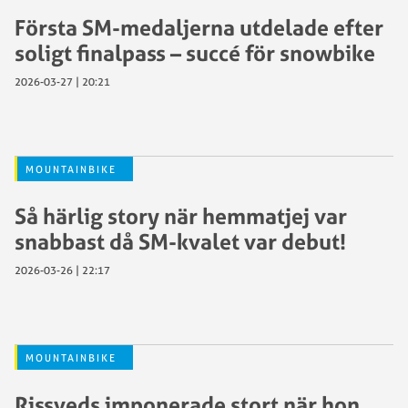
Första SM-medaljerna utdelade efter
soligt finalpass – succé för snowbike
2026-03-27 | 20:21
MOUNTAINBIKE
Så härlig story när hemmatjej var
snabbast då SM-kvalet var debut!
2026-03-26 | 22:17
MOUNTAINBIKE
Rissveds imponerade stort när hon