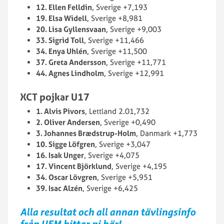
12. Ellen Felldin
, Sverige +7,193
19. Elsa Widell
, Sverige +8,981
20. Lisa Gyllensvaan
, Sverige +9,003
33. Sigrid Toll
, Sverige +11,466
34. Enya Uhlén
, Sverige +11,500
37. Greta Andersson
, Sverige +11,771
44. Agnes Lindholm
, Sverige +12,991
XCT pojkar U17
1. Alvis Pivors
, Lettland 2.01,732
2. Oliver Andersen
, Sverige +0,490
3. Johannes Brædstrup-Holm
, Danmark +1,773
10. Sigge Löfgren
, Sverige +3,047
16. Isak Unger
, Sverige +4,075
17. Vincent Björklund
, Sverige +4,195
34. Oscar Lövgren
, Sverige +5,951
39. Isac Alzén
, Sverige +6,425
Alla resultat och all annan tävlingsinfo
från UEM hittar ni här!