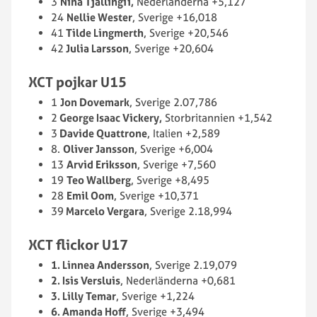
3
Nina Tjallingii,
Nederländerna +5,127
24
Nellie Wester
, Sverige +16,018
41
Tilde Lingmerth
, Sverige +20,546
42
Julia Larsson
, Sverige +20,604
XCT pojkar U15
1
Jon Dovemark
, Sverige 2.07,786
2
George Isaac Vickery,
Storbritannien +1,542
3
Davide Quattrone
, Italien +2,589
8.
Oliver Jansson
, Sverige +6,004
13
Arvid Eriksson
, Sverige +7,560
19
Teo Wallberg
, Sverige +8,495
28
Emil Oom
, Sverige +10,371
39
Marcelo Vergara
, Sverige 2.18,994
XCT flickor U17
1. Linnea Andersson
, Sverige 2.19,079
2. Isis Versluis
, Nederländerna +0,681
3. Lilly Temar
, Sverige +1,224
6. Amanda Hoff
, Sverige +3,494