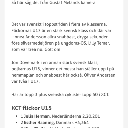
Så här såg det från Gustaf Melands kamera.
Det var svenskt i toppstriden i flera av klasserna.
Flickornas U17 är en stark svensk klass och där var
Linnea Andersson allra snabbast, dryga sekunden
före silvermedaljören på ungdoms-OS, Lilly Temar,
som var trea nu. Gott om
Jon Dovemark i en annan stark svensk klass,
pojkarnas U15, vinner det mesta han ställer upp i på
hemmaplan och snabbast här också. Oliver Andersen
var tvåa i U17.
Här är topp 3 plus svenska cyklister topp 50 i XCT.
XCT flickor U15
1
Julia Herman,
Nederländerna 2.20,201
2
Esther Haaning,
Danmark +4,364