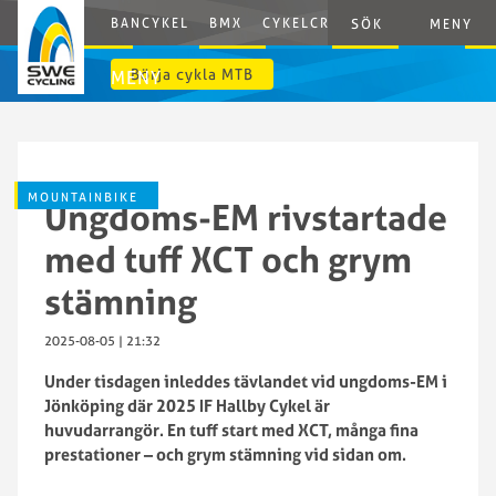
BANCYKEL
BMX
CYKELCROSS
E-CYCLING
G
SÖK
MENY
Börja cykla MTB
MENY
MOUNTAINBIKE
Ungdoms-EM rivstartade
med tuff XCT och grym
stämning
2025-08-05 | 21:32
Under tisdagen inleddes tävlandet vid ungdoms-EM i
Jönköping där 2025 IF Hallby Cykel är
huvudarrangör. En tuff start med XCT, många fina
prestationer – och grym stämning vid sidan om.