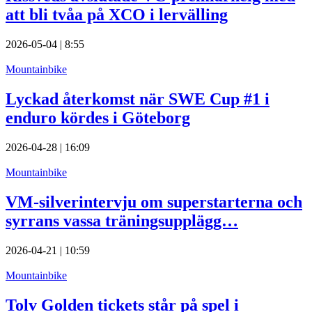
att bli tvåa på XCO i lervälling
2026-05-04 | 8:55
Mountainbike
Lyckad återkomst när SWE Cup #1 i
enduro kördes i Göteborg
2026-04-28 | 16:09
Mountainbike
VM-silverintervju om superstarterna och
syrrans vassa träningsupplägg…
2026-04-21 | 10:59
Mountainbike
Tolv Golden tickets står på spel i