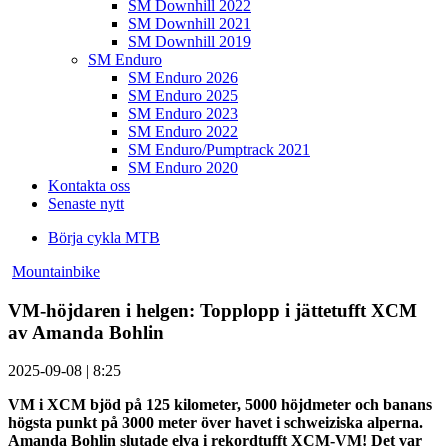
SM Downhill 2022
SM Downhill 2021
SM Downhill 2019
SM Enduro
SM Enduro 2026
SM Enduro 2025
SM Enduro 2023
SM Enduro 2022
SM Enduro/Pumptrack 2021
SM Enduro 2020
Kontakta oss
Senaste nytt
Börja cykla MTB
Mountainbike
VM-höjdaren i helgen: Topplopp i jättetufft XCM
av Amanda Bohlin
2025-09-08 | 8:25
VM i XCM bjöd på 125 kilometer, 5000 höjdmeter och banans
högsta punkt på 3000 meter över havet i schweiziska alperna.
Amanda Bohlin slutade elva i rekordtufft XCM-VM! Det var