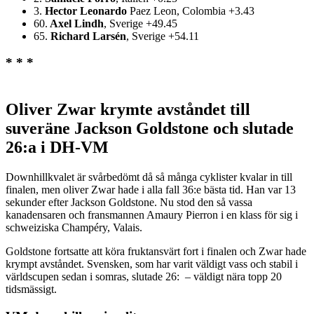
3.
Hector Leonardo
Paez Leon, Colombia +3.43
60.
Axel Lindh
, Sverige +49.45
65.
Richard Larsén
, Sverige +54.11
* * *
Oliver Zwar krymte avståndet till
suveräne Jackson Goldstone och slutade
26:a i DH-VM
Downhillkvalet är svårbedömt då så många cyklister kvalar in till
finalen, men oliver Zwar hade i alla fall 36:e bästa tid. Han var 13
sekunder efter Jackson Goldstone. Nu stod den så vassa
kanadensaren och fransmannen Amaury Pierron i en klass för sig i
schweiziska Champéry, Valais.
Goldstone fortsatte att köra fruktansvärt fort i finalen och Zwar hade
krympt avståndet. Svensken, som har varit väldigt vass och stabil i
världscupen sedan i somras, slutade 26: – väldigt nära topp 20
tidsmässigt.