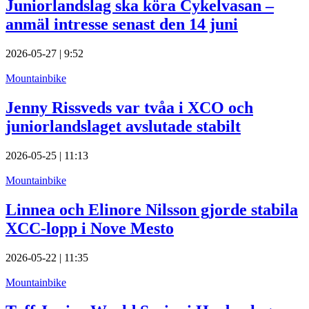
Juniorlandslag ska köra Cykelvasan –
anmäl intresse senast den 14 juni
2026-05-27 | 9:52
Mountainbike
Jenny Rissveds var tvåa i XCO och
juniorlandslaget avslutade stabilt
2026-05-25 | 11:13
Mountainbike
Linnea och Elinore Nilsson gjorde stabila
XCC-lopp i Nove Mesto
2026-05-22 | 11:35
Mountainbike