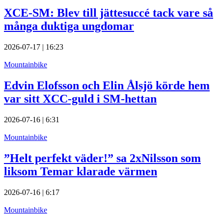
XCE-SM: Blev till jättesuccé tack vare så
många duktiga ungdomar
2026-07-17 | 16:23
Mountainbike
Edvin Elofsson och Elin Ålsjö körde hem
var sitt XCC-guld i SM-hettan
2026-07-16 | 6:31
Mountainbike
”Helt perfekt väder!” sa 2xNilsson som
liksom Temar klarade värmen
2026-07-16 | 6:17
Mountainbike