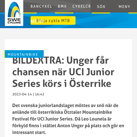
BANCYKEL
BMX
CYKELCROSS
E-CYCLING
G
SÖK
MENY
Börja cykla MTB
MENY
MOUNTAINBIKE
BILDEXTRA: Unger får
chansen när UCI Junior
Series körs i Österrike
2023-04-14 | 16:42
Det svenska juniorlandslaget möttes av snö när de
anlände till österrikiska Ötztaler Mountainbike
Festival för UCI Junior Series. Då Leo Lounela är
förkyld finns i stället Anton Unger på plats och gör en
intressant start.