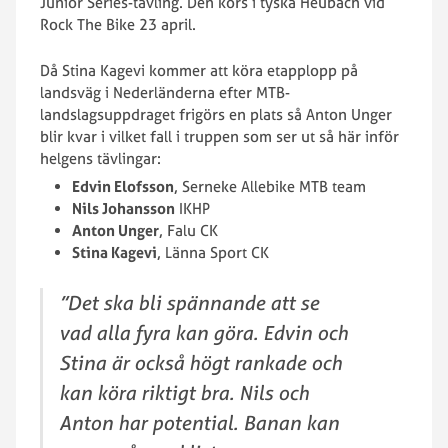
Junior Series-tävling. Den körs i tyska Heubach vid
Rock The Bike 23 april.
Då Stina Kagevi kommer att köra etapplopp på
landsväg i Nederländerna efter MTB-
landslagsuppdraget frigörs en plats så Anton Unger
blir kvar i vilket fall i truppen som ser ut så här inför
helgens tävlingar:
Edvin Elofsson
, Serneke Allebike MTB team
Nils Johansson
IKHP
Anton Unger
, Falu CK
Stina Kagevi
, Länna Sport CK
”Det ska bli spännande att se
vad alla fyra kan göra. Edvin och
Stina är också högt rankade och
kan köra riktigt bra. Nils och
Anton har potential. Banan kan