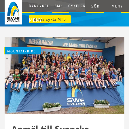
BANCYKEL
BMX
CYKELCROSS
E-CYCLING
G
SÖK
MENY
Börja cykla MTB
MENY
MOUNTAINBIKE