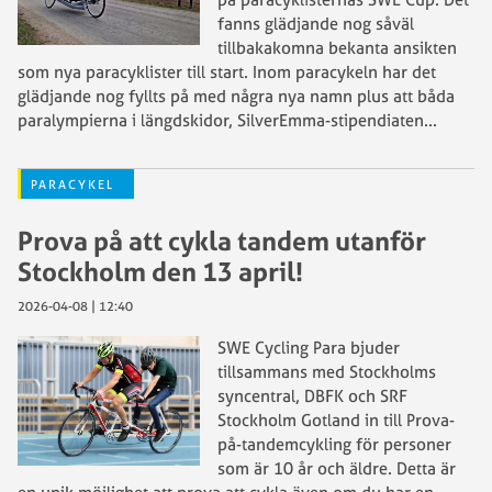
fanns glädjande nog såväl
tillbakakomna bekanta ansikten
som nya paracyklister till start. Inom paracykeln har det
glädjande nog fyllts på med några nya namn plus att båda
paralympierna i längdskidor, SilverEmma-stipendiaten
...
PARACYKEL
Prova på att cykla tandem utanför
Stockholm den 13 april!
2026-04-08 | 12:40
SWE Cycling Para bjuder
tillsammans med Stockholms
syncentral, DBFK och SRF
Stockholm Gotland in till Prova-
på-tandemcykling för personer
som är 10 år och äldre. Detta är