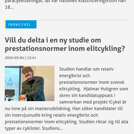
paracykeltävlingar, läs vår nationell klassificeringsrutin här!
18
...
PARACYKEL
Vill du delta i en ny studie om
prestationsnormer inom elitcykling?
2026-03-04 | 13:41
Studien handlar om relativ
energibrist och
prestationsnormer inom svensk
elitcykling. Hjalmar Hultgren som
skrev sin kandidatuppsats i
samverkan med projekt iCykel är
nu inne på sin masterutbildning. Han söker kandidater till
sin intervjustudie kring relativ energibrist och
prestationsnormer inom elitcykling. Studien riktar sig till alla
typer av cyklister. Studiens
...