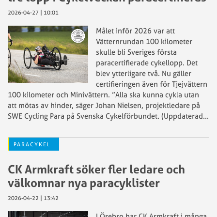
2026-04-27 | 10:01
Målet inför 2026 var att
Vätternrundan 100 kilometer
skulle bli Sveriges första
paracertifierade cykellopp. Det
blev ytterligare två. Nu gäller
certifieringen även för Tjejvättern
100 kilometer och Minivättern. ”Alla ska kunna cykla utan
att mötas av hinder, säger Johan Nielsen, projektledare på
SWE Cycling Para på Svenska Cykelförbundet. (Uppdaterad
...
PARACYKEL
CK Armkraft söker fler ledare och
välkomnar nya paracyklister
2026-04-22 | 13:42
I Örebro har CK Armkraft i många