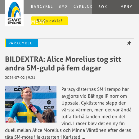
BANCYKEL
BMX
CYKELCROSS
E-CYCLING
G
SÖK
MENY
Börja cykla!
MENY
PARACYKEL
BILDEXTRA: Alice Morelius tog sitt
andra SM-guld på fem dagar
2026-07-02 | 9:21
Paracyklisternas SM i tempo har
avgjorts vid Bälinge IP norr om
Uppsala. Cyklisterna slapp den
värsta värmen, men det var ändå
tuffa förhållanden med en del
vind. I racer blev det en ny fin
duell mellan Alice Morelius och Minna Väntönen efter deras
täta SM-möte i jaktstarten i Karlstad.
...