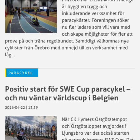
år byggt en trygg och
inkluderande verksamhet för
paracyklister. Föreningen söker
nu fler ledare som vill vara med
och skapa möjligheter för fler att
prova på och träna regelbundet. Samtidigt välkomnas nya
cyklister från Örebro med omnejd till en verksamhet med
låg
...
PARACYKEL
Positiv start för SWE Cup paracykel –
och nu väntar världscup i Belgien
2026-04-22 | 13:39
När CK Hymers Östgötatempot
och Östgötaloppet avgjordes i
Ljungsbro var det också starten
på paracyklisternas SWE Cup. Det