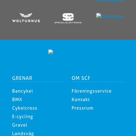
GRENAR
OM SCF
Bancykel
Föreningsservice
BMX
Kontakt
Cykelcross
Pressrum
E-cycling
Gravel
Landsväg