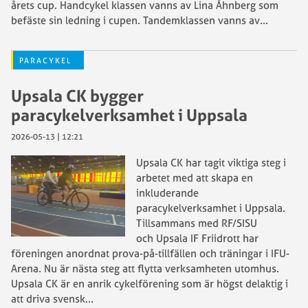
årets cup. Handcykel klassen vanns av Lina Åhnberg som
befäste sin ledning i cupen. Tandemklassen vanns av
...
PARACYKEL
Upsala CK bygger
paracykelverksamhet i Uppsala
2026-05-13 | 12:21
Upsala CK har tagit viktiga steg i
arbetet med att skapa en
inkluderande
paracykelverksamhet i Uppsala.
Tillsammans med RF/SISU
och Upsala IF Friidrott har
föreningen anordnat prova-på-tillfällen och träningar i IFU-
Arena. Nu är nästa steg att flytta verksamheten utomhus.
Upsala CK är en anrik cykelförening som är högst delaktig i
att driva svensk
...