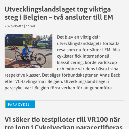
Utvecklingslandslaget tog viktiga
steg i Belgien – två ansluter till EM
2026-05-07 | 11:48
Det blev en viktig del i
utvecklingslandslagets fortsatta
resa som nu fortsätter i EM. Alla
cyklister fick internationell
klassificering, körde världscup
och mötte världens bästa i sina
respektive klasser. Det säger förbundskaptenen Anna Beck
efter VC-tävlingarna i Belgien. Utvecklingslandslaget i
paracykel var i Belgien förra veckan för att genomföra
...
PARACYKEL
Vi söker tio testpiloter till VR100 när
tre lopp i Cykelveckan paracertifieras