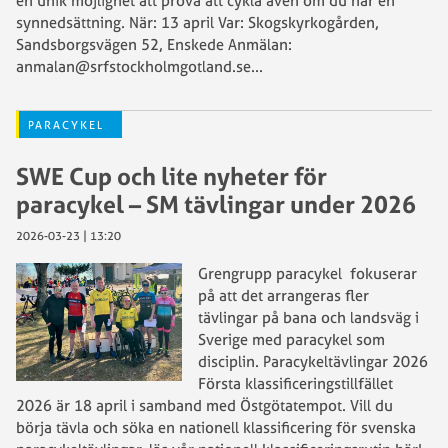
en unik möjlighet att prova att cykla även om du har en
synnedsättning. När: 13 april Var: Skogskyrkogården,
Sandsborgsvägen 52, Enskede Anmälan:
anmalan@srfstockholmgotland.se
...
PARACYKEL
SWE Cup och lite nyheter för
paracykel – SM tävlingar under 2026
2026-03-23 | 13:20
Grengrupp paracykel fokuserar
på att det arrangeras fler
tävlingar på bana och landsväg i
Sverige med paracykel som
disciplin. Paracykeltävlingar 2026
Första klassificeringstillfället
2026 är 18 april i samband med Östgötatempot. Vill du
börja tävla och söka en nationell klassificering för svenska