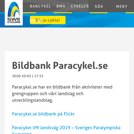
BANCYKEL
BMX
CYKELCROSS
E-CYCLING
G
SÖK
MENY
Börja cykla!
MENY
Bildbank Paracykel.se
2020-10-02 | 17:35
Paracykel.se har en bildbank från aktiviteter med
grengruppen och vårt landslag och
utvecklingslandslag.
Paracykel.se bildbank på Flickr
Paracykel VM landsväg 2019 – Sveriges Paralympiska