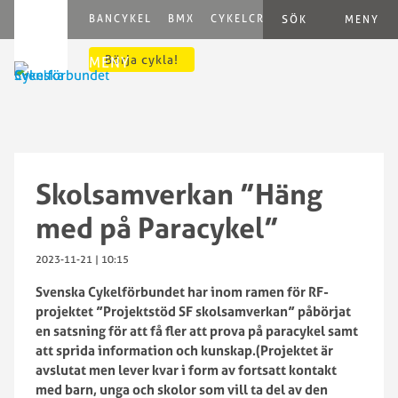
BANCYKEL
BMX
CYKELCROSS
E-CYCLING
G
SÖK
MENY
Börja cykla!
MENY
Skolsamverkan ”Häng
med på Paracykel”
2023-11-21 | 10:15
Svenska Cykelförbundet har inom ramen för RF-
projektet ”Projektstöd SF skolsamverkan” påbörjat
en satsning för att få fler att prova på paracykel samt
att sprida information och kunskap.(Projektet är
avslutat men lever kvar i form av fortsatt kontakt
med barn, unga och skolor som vill ta del av den