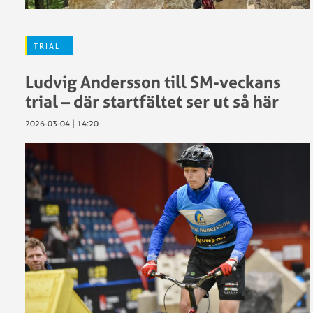
inomhus
2019
TRIAL
Ludvig Andersson till SM-veckans
trial – där startfältet ser ut så här
SM
trial
2026-03-04 | 14:20
utomhus
2025
SM
trial
utomhus
2024
SM
Trial
utomhus
2023
SM