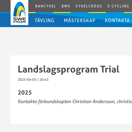
BANCYKEL
BMX
CYKELCROSS
E-CYCLING
TÄVLING
MÄSTERSKAP
KONTAKTA
Kalender
Livestream
SM
trial
Landslagsprogram Trial
inomhus
2026
2025-04-05 | 20:43
SWE
SM
Cup
2025
trial
trial
inomhus
Kontakta förbundskapten Christian Andersson, christ
2021
2025
SWE
SM
Cup
Trial
trial
inomhus
2020