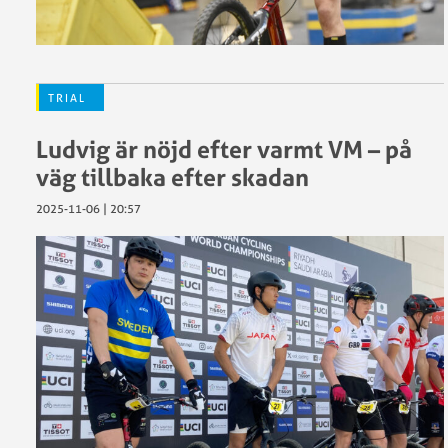
trial
utomhus
2022
SM
TRIAL
Trial
utomhus
Ludvig är nöjd efter varmt VM – på
2021
väg tillbaka efter skadan
SM
Trial
2025-11-06 | 20:57
utomhus
2020
SM
Trial
utomhus
2019