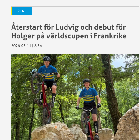
2024
SM
TRIAL
Trial
Landslagsprogram
inomhus
Återstart för Ludvig och debut för
Landslagsuttagningar
2023
Holger på världscupen i Frankrike
SM
2026-05-11 | 8:54
Trial
inomhus
2022
SM
Trial
inomhus
2021
SM
Trial
inomhus
2020
SM
Trial