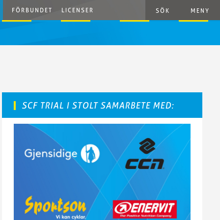
FÖRBUNDET
LICENSER
SÖK
MENY
SCF TRIAL I STOLT SAMARBETE MED: