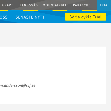
GRAVEL
LANDSVÄG
MOUNTAINBIKE
PARACYKEL
TRIAL
Börja cykla Trial
 OSS
SENASTE NYTT
ian.andersson@scf.se