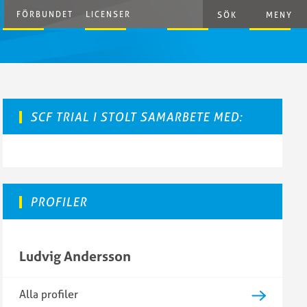
FÖRBUNDET
LICENSER
SÖK
MENY
SCF TRIAL I STOLT SAMARBETE MED:
PROFILER
Ludvig Andersson
Alla profiler