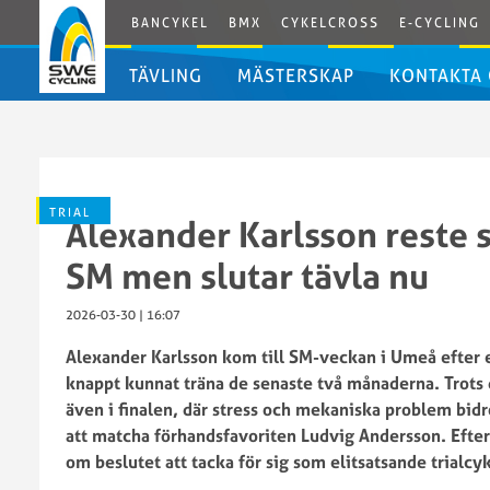
BANCYKEL
BMX
CYKELCROSS
E-CYCLING
TÄVLING
MÄSTERSKAP
KONTAKTA
Kalender
Livestream
SM
TRIAL
Alexander Karlsson reste s
trial
inomhus
SM men slutar tävla nu
2026
SWE
SM
2026-03-30 | 16:07
Cup
trial
Alexander Karlsson kom till SM-veckan i Umeå efter e
trial
inomhus
knappt kunnat träna de senaste två månaderna. Trots 
2021
2025
även i finalen, där stress och mekaniska problem bidro
SWE
SM
att matcha förhandsfavoriten Ludvig Andersson. Efte
Cup
Trial
om beslutet att tacka för sig som elitsatsande trialcyk
trial
inomhus
2020