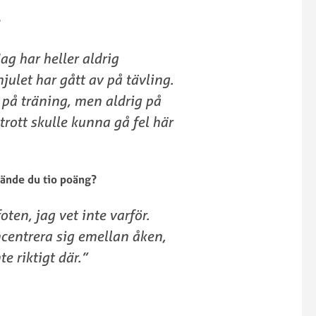
?
Jag har heller aldrig
ulet har gått av på tävling.
 på träning, men aldrig på
trott skulle kunna gå fel här
rände du tio poäng?
ten, jag vet inte varför.
entrera sig emellan åken,
e riktigt där.”