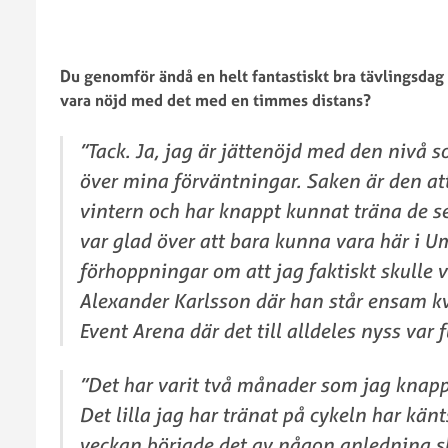
2024
SM
Trial
Landslagsprogram
Du genomför ändå en helt fantastiskt bra tävlingsda
inomhus
Landslagsuttagningar
vara nöjd med det med en timmes distans?
2023
SM
”Tack. Ja, jag är jättenöjd med den nivå s
Trial
inomhus
över mina förväntningar. Saken är den att
2022
vintern och har knappt kunnat träna de 
SM
var glad över att bara kunna vara här i U
Trial
förhoppningar om att jag faktiskt skulle v
inomhus
2021
Alexander Karlsson där han står ensam kv
SM
Event Arena där det till alldeles nyss var fu
Trial
inomhus
”Det har varit två månader som jag knappt
2020
Det lilla jag har tränat på cykeln har känt
SM
Trial
veckan började det av någon anledning sl