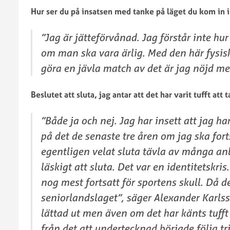
Hur ser du på insatsen med tanke på läget du kom in 
”Jag är jätteförvånad. Jag förstår inte hur 
om man ska vara ärlig. Med den här fysis
göra en jävla match av det är jag nöjd me
Beslutet att sluta, jag antar att det har varit tufft att t
”Både ja och nej. Jag har insett att jag ha
på det de senaste tre åren om jag ska forts
egentligen velat sluta tävla av många an
läskigt att sluta. Det var en identitetskri
nog mest fortsatt för sportens skull. Då d
seniorlandslaget”, säger Alexander Karlss
lättad ut men även om det har känts tufft 
från det att undertecknad började följa tr