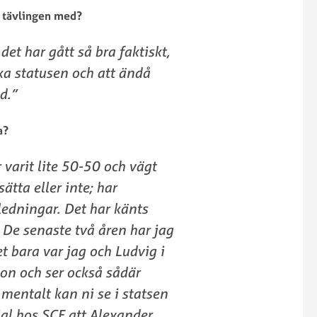
i tävlingen med?
det har gått så bra faktiskt,
ka statusen och att ändå
d.”
a?
r varit lite 50-50 och vägt
ätta eller inte; har
ledningar. Det har känts
s. De senaste två åren har jag
et bara var jag och Ludvig i
on och ser också sådär
mentalt kan ni se i statsen
ial hos SCF att Alexander