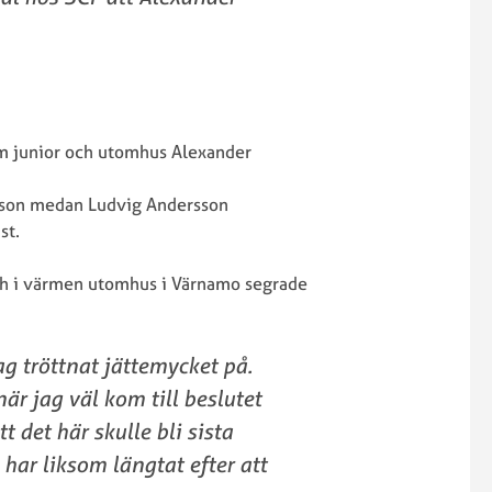
om junior och utomhus Alexander
sson medan Ludvig Andersson
st.
ch i värmen utomhus i Värnamo segrade
ag tröttnat jättemycket på.
är jag väl kom till beslutet
t det här skulle bli sista
 har liksom längtat efter att