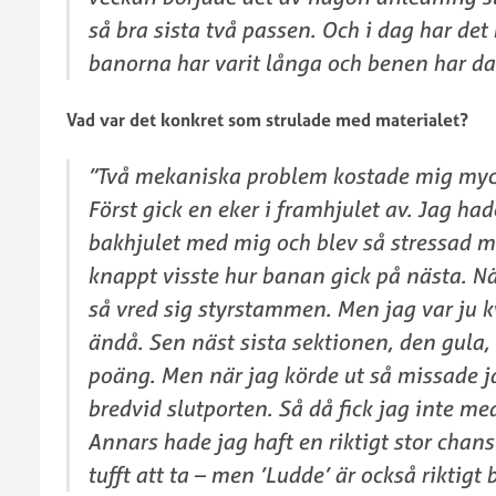
inomhus
så bra sista två passen. Och i dag har de
2019
banorna har varit långa och benen har dar
Vad var det konkret som strulade med materialet?
SM
”Två mekaniska problem kostade mig myck
trial
Först gick en eker i framhjulet av. Jag hade
utomhus
bakhjulet med mig och blev så stressad me
2025
knappt visste hur banan gick på nästa. N
SM
trial
så vred sig styrstammen. Men jag var ju 
utomhus
ändå. Sen näst sista sektionen, den gula, s
2024
poäng. Men när jag körde ut så missade ja
SM
bredvid slutporten. Så då fick jag inte me
Trial
utomhus
Annars hade jag haft en riktigt stor chans 
2023
tufft att ta – men ’Ludde’ är också riktigt 
SM