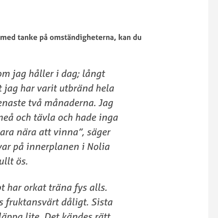
g med tanke på omständigheterna, kan du
om jag håller i dag; långt
 jag har varit utbränd hela
senaste två månaderna. Jag
meå och tävla och hade inga
ara nära att vinna”, säger
ar på innerplanen i Nolia
llt ös.
 har orkat träna fys alls.
s fruktansvärt dåligt. Sista
äppa lite. Det kändes rätt