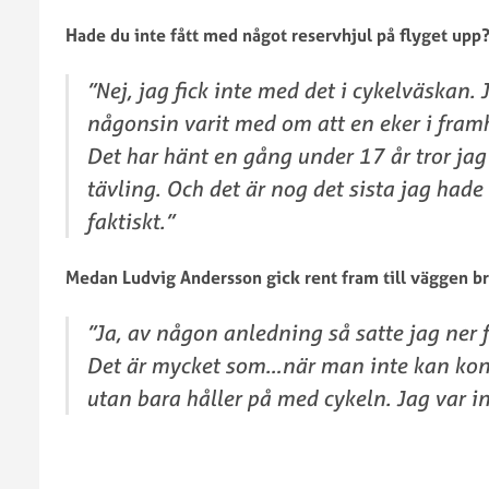
trial
Hade du inte fått med något reservhjul på flyget upp
utomhus
2022
”Nej, jag fick inte med det i cykelväskan. 
SM
någonsin varit med om att en eker i framhj
Trial
utomhus
Det har hänt en gång under 17 år tror jag
2021
tävling. Och det är nog det sista jag hade 
SM
faktiskt.”
Trial
utomhus
Medan Ludvig Andersson gick rent fram till väggen b
2020
SM
”Ja, av någon anledning så satte jag ner fo
Trial
utomhus
Det är mycket som…när man inte kan konc
2019
utan bara håller på med cykeln. Jag var int