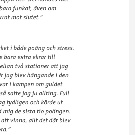
t bara funkat, även om
rat mot slutet.”
et i både poäng och stress.
 bara extra ekrar till
llan två stationer att jag
är jag blev hängande i den
kvar i kampen om guldet
å satte jag ju allting. Full
g tydligen och körde ut
d mig de sista tio poängen.
att vinna, allt det där blev
bra.”