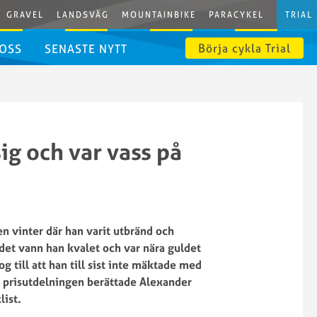
GRAVEL
LANDSVÄG
MOUNTAINBIKE
PARACYKEL
TRIAL
Börja cykla Trial
 OSS
SENASTE NYTT
ig och var vass på
n vinter där han varit utbränd och
det vann han kvalet och var nära guldet
g till att han till sist inte mäktade med
r prisutdelningen berättade Alexander
list.