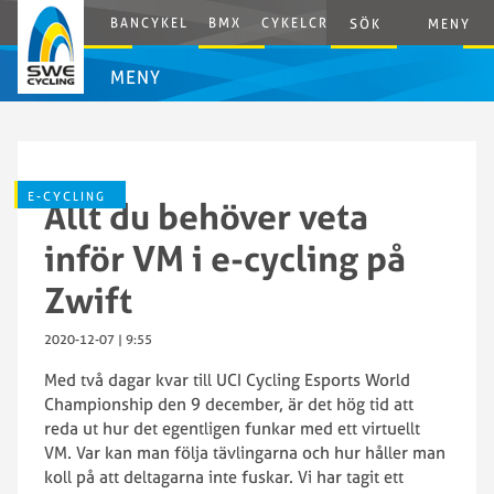
BANCYKEL
BMX
CYKELCROSS
E-CYCLING
SÖK
MENY
MENY
E-CYCLING
Allt du behöver veta
inför VM i e-cycling på
Zwift
2020-12-07 | 9:55
Med två dagar kvar till UCI Cycling Esports World
Championship den 9 december, är det hög tid att
reda ut hur det egentligen funkar med ett virtuellt
VM. Var kan man följa tävlingarna och hur håller man
koll på att deltagarna inte fuskar. Vi har tagit ett