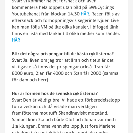
Svar: Vi kommer ha ett försnack och även
kommentera hela loppet utan bild på SWECyclings
Youtubekanal från klockan 14.30
HÄR
. Racen följs av
eftersnack och förhoppningsvis segerintervjuer. Live
kan man följa VM på lite olika kanaler. I bifogad länk
finns en lista med länkar till olika medier som sänder.
HÄR
Blir det några prispengar till de bästa cyklisterna?
Svar: Ja, även om jag tror att äran och titeln är det
viktigaste så finns det prispengar också. 1:an får
8000 euro, 2:an får 4000 och 3:an får 2000 (samma
för dam och herr)
Hur är formen hos de svenska cyklisterna?
Svar: Den är väldigt bra! Vi hade ett förberedelselopp
förra veckan och då visade man verkligen
framfötterna mot tufft Skandinaviskt motstånd.
Samuel kom 2:a och både Olof och Johan var med i
1:a klungan. Emma vann sitt lopp just före Marlene
och dom två var faktiskt ganska ohotade under