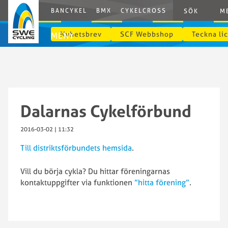
BANCYKEL
BMX
CYKELCROSS
E-CYCLING
G
SÖK
M
Nyhetsbrev
SCF Webbshop
Teckna li
MENY
Dalarnas Cykelförbund
2016-03-02 | 11:32
Till distriktsförbundets hemsida
.
Vill du börja cykla? Du hittar föreningarnas
kontaktuppgifter via funktionen
”hitta förening”
.