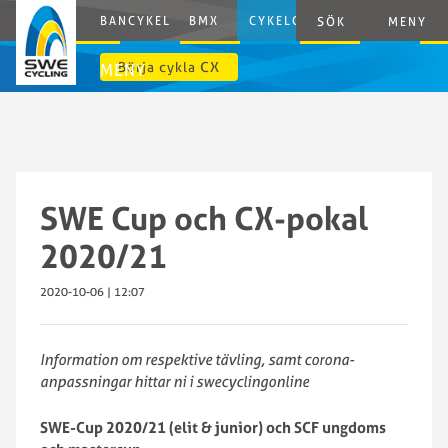
BANCYKEL
BMX
CYKELCROSS
E-CYCLING
SÖK
MENY
Börja cykla CX
MENY
SWE Cup och CX-pokal
2020/21
2020-10-06 | 12:07
Information om respektive tävling, samt corona-
anpassningar hittar ni i swecyclingonline
SWE-Cup 2020/21 (elit & junior)
och SCF ungdoms