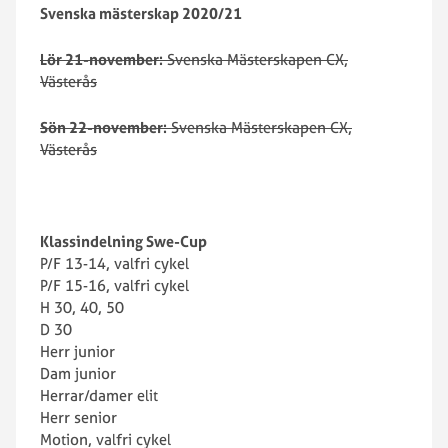
Svenska mästerskap 2020/21
Lör 21-november:
Svenska Mästerskapen CX,
Västerås
Sön 22-november:
Svenska Mästerskapen CX,
Västerås
Klassindelning Swe-Cup
P/F 13-14, valfri cykel
P/F 15-16, valfri cykel
H 30, 40, 50
D 30
Herr junior
Dam junior
Herrar/damer elit
Herr senior
Motion, valfri cykel