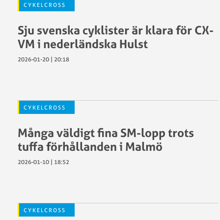
och
CYKELCROSS
CX-
EM
Pokal
Sju svenska cyklister är klara för CX-
Cykelcross
2020
VM i nederländska Hulst
SWE
2026-01-20 | 20:18
Cup
och
CX-
Pokal
CYKELCROSS
2019
Arrangera
Många väldigt fina SM-lopp trots
SWE
tuffa förhållanden i Malmö
Cup
2026-01-10 | 18:52
CYKELCROSS