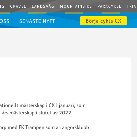
NG
GRAVEL
LANDSVÄG
MOUNTAINBIKE
PARACYKEL
TRIA
Börja cykla CX
 OSS
SENASTE NYTT
ationellt mästerskap i CX i januari, som
 års mästerskap i slutet av 2022.
orp med FK Trampen som arrangörsklubb