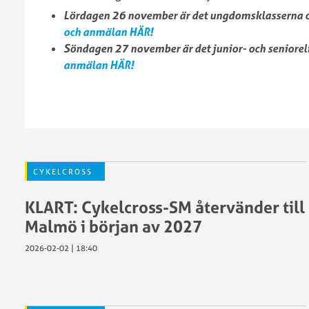
SM
Lördagen 26 november är det ungdomsklasserna o
2024
Cykelcross
och anmälan HÄR!
SWE
2022
Söndagen 27 november är det junior- och seniorel
Cup
SM
anmälan HÄR!
2023
Cykelcross
SWE
2021
Cup
SM
och
Cykelcross
CX-
2020
pokal
SM
2022
Cykelcross
CYKELCROSS
SWE
2018
Cup
KLART: Cykelcross-SM återvänder till
och
Malmö i början av 2027
CX-
pokal
2026-02-02 | 18:40
2021
VM
SWE
Cykelcross
Cup