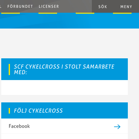
L
FÖRBUNDET
LICENSER
SÖK
MENY
SCF CYKELCROSS I STOLT SAMARBETE
MED:
FÖLJ CYKELCROSS
Facebook