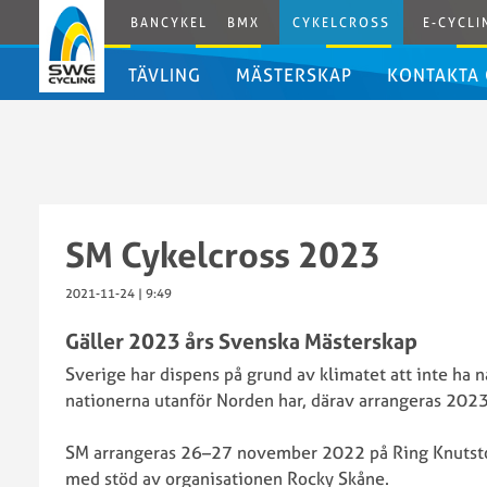
BANCYKEL
BMX
CYKELCROSS
E-CYCLI
TÄVLING
MÄSTERSKAP
KONTAKTA
Tävlingskalender
Tävlingsregler
SM
Cykelcross
2026
SM Cykelcross 2023
SM
Cykelcross
2021-11-24 | 9:49
2025
Gäller 2023 års Svenska Mästerskap
SM
Cykelcross
Sverige har dispens på grund av klimatet att inte ha n
SWE
2024
nationerna utanför Norden har, därav arrangeras 2023
Cup
SM
2025/2026
Cykelcross
SM arrangeras 26–27 november 2022 på Ring Knutst
SWE
2023
med stöd av organisationen Rocky Skåne.
Cup